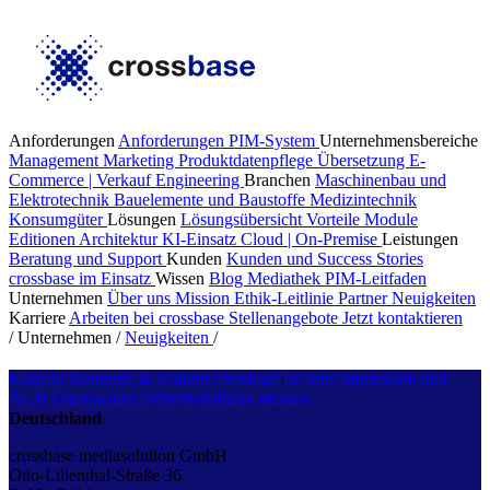
Anforderungen
Anforderungen PIM-System
Unternehmensbereiche
Management
Marketing
Produktdatenpflege
Übersetzung
E-
Commerce | Verkauf
Engineering
Branchen
Maschinenbau und
Elektrotechnik
Bauelemente und Baustoffe
Medizintechnik
Konsumgüter
Lösungen
Lösungsübersicht
Vorteile
Module
Editionen
Architektur
KI-Einsatz
Cloud | On-Premise
Leistungen
Beratung und Support
Kunden
Kunden und Success Stories
crossbase im Einsatz
Wissen
Blog
Mediathek
PIM-Leitfaden
Unternehmen
Über uns
Mission
Ethik-Leitlinie
Partner
Neuigkeiten
Karriere
Arbeiten bei crossbase
Stellenangebote
Jetzt kontaktieren
/
Unternehmen
/
Neuigkeiten
/
Kontakt
Standorte & Anfahrt
crossbase for kids
Impressum und
AGB
Datenschutz
Sicherheitslücke melden
Deutschland
crossbase mediasolution GmbH
Otto-Lilienthal-Straße 36