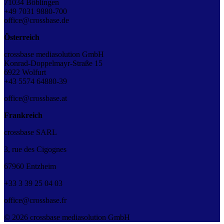
71034 Böblingen
+49 7031 9880-700
office@crossbase.de
Österreich
crossbase mediasolution GmbH
Konrad-Doppelmayr-Straße 15
6922 Wolfurt
+43 5574 64880-39
office@crossbase.at
Frankreich
crossbase SARL
3, rue des Cigognes
67960 Entzheim
+33
3
39
25
04
03
office@crossbase.fr
© 2026 crossbase mediasolution GmbH