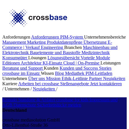
Anforderungen
Anforderungen PIM-System
Unternehmensbereiche
Management
Marketing
Produktdatenpflege
Übersetzung
E-
Commerce | Verkauf
Engineering
Branchen
Maschinenbau und
Elektrotechnik
Bauelemente und Baustoffe
Medizintechnik
Konsumgüter
Lösungen
Lösungsübersicht
Vorteile
Module
Editionen
Architektur
KI-Einsatz
Cloud | On-Premise
Leistungen
Beratung und Support
Kunden
Kunden und Success Stories
crossbase im Einsatz
Wissen
Blog
Mediathek
PIM-Leitfaden
Unternehmen
Über uns
Mission
Ethik-Leitlinie
Partner
Neuigkeiten
Karriere
Arbeiten bei crossbase
Stellenangebote
Jetzt kontaktieren
/
Unternehmen
/
Neuigkeiten
/
Kontakt
Standorte & Anfahrt
crossbase for kids
Impressum und
AGB
Datenschutz
Sicherheitslücke melden
Deutschland
crossbase mediasolution GmbH
Otto-Lilienthal-Straße 36