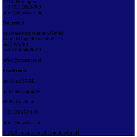
71034 Böblingen
+49 7031 9880-700
office@crossbase.de
Österreich
crossbase mediasolution GmbH
Konrad-Doppelmayr-Straße 15
6922 Wolfurt
+43 5574 64880-39
office@crossbase.at
Frankreich
crossbase SARL
3, rue des Cigognes
67960 Entzheim
+33
3
39
25
04
03
office@crossbase.fr
© 2026 crossbase mediasolution GmbH