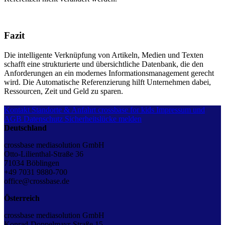
Fazit
Die intelligente Verknüpfung von Artikeln, Medien und Texten
schafft eine strukturierte und übersichtliche Datenbank, die den
Anforderungen an ein modernes Informationsmanagement gerecht
wird. Die Automatische Referenzierung hilft Unternehmen dabei,
Ressourcen, Zeit und Geld zu sparen.
Kontakt
Standorte & Anfahrt
crossbase for kids
Impressum und
AGB
Datenschutz
Sicherheitslücke melden
Deutschland
crossbase mediasolution GmbH
Otto-Lilienthal-Straße 36
71034 Böblingen
+49 7031 9880-700
office@crossbase.de
Österreich
crossbase mediasolution GmbH
Konrad-Doppelmayr-Straße 15