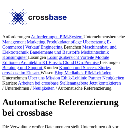
Anforderungen
Anforderungen PIM-System
Unternehmensbereiche
Management
Marketing
Produktdatenpflege
Übersetzung
E-
Commerce | Verkauf
Engineering
Branchen
Maschinenbau und
Elektrotechnik
Bauelemente und Baustoffe
Medizintechnik
Konsumgüter
Lösungen
Lösungsübersicht
Vorteile
Module
Editionen
Architektur
KI-Einsatz
Cloud | On-Premise
Leistungen
Beratung und Support
Kunden
Kunden und Success Stories
crossbase im Einsatz
Wissen
Blog
Mediathek
PIM-Leitfaden
Unternehmen
Über uns
Mission
Ethik-Leitlinie
Partner
Neuigkeiten
Karriere
Arbeiten bei crossbase
Stellenangebote
Jetzt kontaktieren
/
Unternehmen
/
Neuigkeiten
/
Automatische Referenzierung
Automatische Referenzierung
bei crossbase
Die Verwaltung großer Datenmengen stellt Unternehmen oft vor