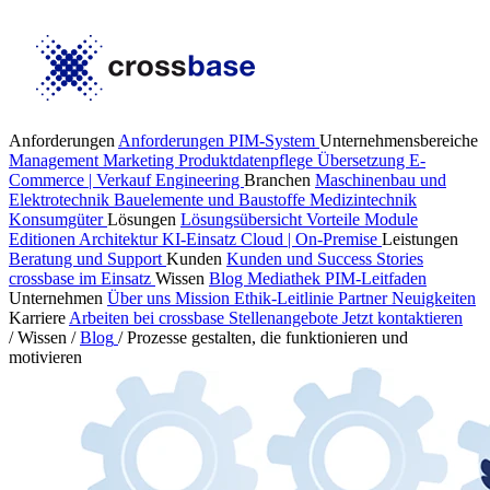
Anforderungen
Anforderungen PIM-System
Unternehmensbereiche
Management
Marketing
Produktdatenpflege
Übersetzung
E-
Commerce | Verkauf
Engineering
Branchen
Maschinenbau und
Elektrotechnik
Bauelemente und Baustoffe
Medizintechnik
Konsumgüter
Lösungen
Lösungsübersicht
Vorteile
Module
Editionen
Architektur
KI-Einsatz
Cloud | On-Premise
Leistungen
Beratung und Support
Kunden
Kunden und Success Stories
crossbase im Einsatz
Wissen
Blog
Mediathek
PIM-Leitfaden
Unternehmen
Über uns
Mission
Ethik-Leitlinie
Partner
Neuigkeiten
Karriere
Arbeiten bei crossbase
Stellenangebote
Jetzt kontaktieren
/
Wissen
/
Blog
/
Prozesse gestalten, die funktionieren und
motivieren