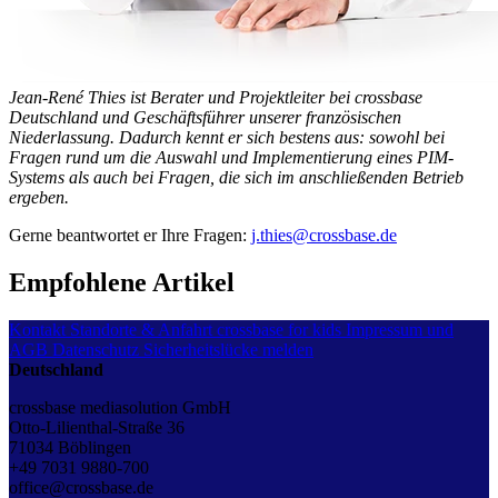
Jean-René Thies ist Berater und Projektleiter bei crossbase
Deutschland und Geschäftsführer unserer französischen
Niederlassung. Dadurch kennt er sich bestens aus: sowohl bei
Fragen rund um die Auswahl und Implementierung eines PIM-
Systems als auch bei Fragen, die sich im anschließenden Betrieb
ergeben.
Gerne beantwortet er Ihre Fragen:
j.thies@crossbase.de
Empfohlene Artikel
Kontakt
Standorte & Anfahrt
crossbase for kids
Impressum und
AGB
Datenschutz
Sicherheitslücke melden
Deutschland
crossbase mediasolution GmbH
Otto-Lilienthal-Straße 36
71034 Böblingen
+49 7031 9880-700
office@crossbase.de