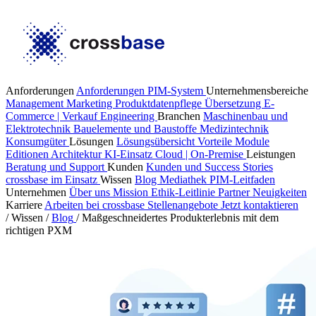
Anforderungen
Anforderungen PIM-System
Unternehmensbereiche
Management
Marketing
Produktdatenpflege
Übersetzung
E-
Commerce | Verkauf
Engineering
Branchen
Maschinenbau und
Elektrotechnik
Bauelemente und Baustoffe
Medizintechnik
Konsumgüter
Lösungen
Lösungsübersicht
Vorteile
Module
Editionen
Architektur
KI-Einsatz
Cloud | On-Premise
Leistungen
Beratung und Support
Kunden
Kunden und Success Stories
crossbase im Einsatz
Wissen
Blog
Mediathek
PIM-Leitfaden
Unternehmen
Über uns
Mission
Ethik-Leitlinie
Partner
Neuigkeiten
Karriere
Arbeiten bei crossbase
Stellenangebote
Jetzt kontaktieren
/
Wissen
/
Blog
/
Maßgeschneidertes Produkterlebnis mit dem
richtigen PXM