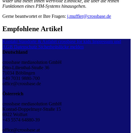
wider und bietet Ihnen wertvolle Einblicke, die über die reinen
Funktionen eines PIM-Systems hinausgehen.
Gerne beantwortet er Ihre Fragen:
j.muffler@crossbase.de
Empfohlene Artikel
Kontakt
Standorte & Anfahrt
crossbase for kids
Impressum und
AGB
Datenschutz
Sicherheitslücke melden
Deutschland
crossbase mediasolution GmbH
Otto-Lilienthal-Straße 36
71034 Böblingen
+49 7031 9880-700
office@crossbase.de
Österreich
crossbase mediasolution GmbH
Konrad-Doppelmayr-Straße 15
6922 Wolfurt
+43 5574 64880-39
office@crossbase.at