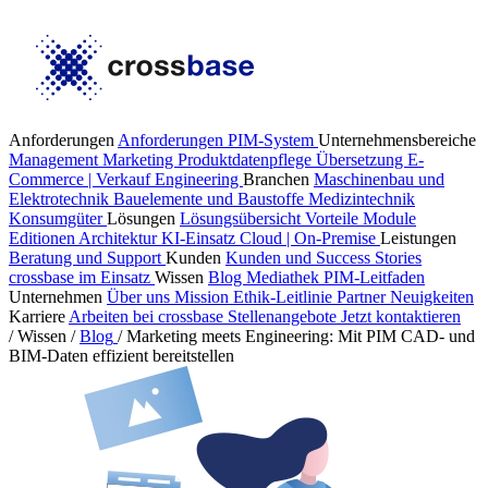
Anforderungen
Anforderungen PIM-System
Unternehmensbereiche
Management
Marketing
Produktdatenpflege
Übersetzung
E-
Commerce | Verkauf
Engineering
Branchen
Maschinenbau und
Elektrotechnik
Bauelemente und Baustoffe
Medizintechnik
Konsumgüter
Lösungen
Lösungsübersicht
Vorteile
Module
Editionen
Architektur
KI-Einsatz
Cloud | On-Premise
Leistungen
Beratung und Support
Kunden
Kunden und Success Stories
crossbase im Einsatz
Wissen
Blog
Mediathek
PIM-Leitfaden
Unternehmen
Über uns
Mission
Ethik-Leitlinie
Partner
Neuigkeiten
Karriere
Arbeiten bei crossbase
Stellenangebote
Jetzt kontaktieren
/
Wissen
/
Blog
/
Marketing meets Engineering: Mit PIM CAD- und
BIM-Daten effizient bereitstellen