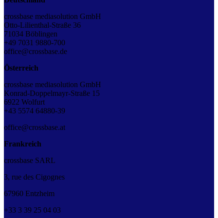
crossbase mediasolution GmbH
Otto-Lilienthal-Straße 36
71034 Böblingen
+49 7031 9880-700
office@crossbase.de
Österreich
crossbase mediasolution GmbH
Konrad-Doppelmayr-Straße 15
6922 Wolfurt
+43 5574 64880-39
office@crossbase.at
Frankreich
crossbase SARL
3, rue des Cigognes
67960 Entzheim
+33
3
39
25
04
03