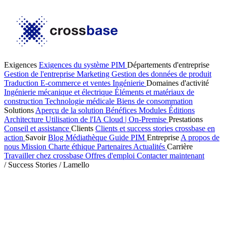
Exigences
Exigences du système PIM
Départements d'entreprise
Gestion de l'entreprise
Marketing
Gestion des données de produit
Traduction
E-commerce et ventes
Ingénierie
Domaines d'activité
Ingénierie mécanique et électrique
Éléments et matériaux de
construction
Technologie médicale
Biens de consommation
Solutions
Aperçu de la solution
Bénéfices
Modules
Éditions
Architecture
Utilisation de l'IA
Cloud | On-Premise
Prestations
Conseil et assistance
Clients
Clients et success stories
crossbase en
action
Savoir
Blog
Médiathèque
Guide PIM
Entreprise
A propos de
nous
Mission
Charte éthique
Partenaires
Actualités
Carrière
Travailler chez crossbase
Offres d'emploi
Contacter maintenant
/
Success Stories
/
Lamello