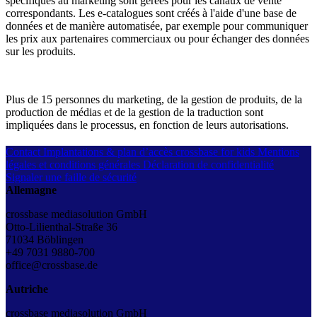
spécifiques au marketing sont gérées pour les canaux de vente
correspondants. Les e-catalogues sont créés à l'aide d'une base de
données et de manière automatisée, par exemple pour communiquer
les prix aux partenaires commerciaux ou pour échanger des données
sur les produits.
Plus de 15 personnes du marketing, de la gestion de produits, de la
production de médias et de la gestion de la traduction sont
impliquées dans le processus, en fonction de leurs autorisations.
Contact
Implantations & plan d’accès
crossbase for kids
Mentions
légales et conditions générales
Déclaration de confidentialité
Signaler une faille de sécurité
Allemagne
crossbase mediasolution GmbH
Otto-Lilienthal-Straße 36
71034 Böblingen
+49 7031 9880-700
office@crossbase.de
Autriche
crossbase mediasolution GmbH