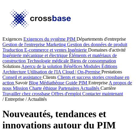
Exigences
Exigences du système PIM
Départements d'entreprise
Gestion de l'entreprise
Marketing
Gestion des données de produit
Traduction
E-commerce et ventes
Ingénierie
Domaines d'activité
Ingénierie mécanique et électrique
Éléments et matériaux de
construction
Technologie médicale
Biens de consommation
Solutions
Aperçu de la solution
Bénéfices
Modules
Éditions
Architecture
Utilisation de l'IA
Cloud | On-Premise
Prestations
Conseil et assistance
Clients
Clients et success stories
crossbase en
action
Savoir
Blog
Médiathèque
Guide PIM
Entreprise
A propos de
nous
Mission
Charte éthique
Partenaires
Actualités
Carrière
Travailler chez crossbase
Offres d'emploi
Contacter maintenant
/
Entreprise
/
Actualités
Nouveautés, tendances et
innovations autour du PIM