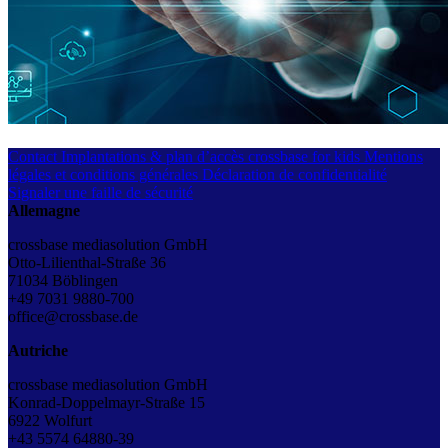
Contact
Implantations & plan d’accès
crossbase for kids
Mentions
légales et conditions générales
Déclaration de confidentialité
Signaler une faille de sécurité
Allemagne
crossbase mediasolution GmbH
Otto-Lilienthal-Straße 36
71034 Böblingen
+49 7031 9880-700
office@crossbase.de
Autriche
crossbase mediasolution GmbH
Konrad-Doppelmayr-Straße 15
6922 Wolfurt
+43
5574 64880-39