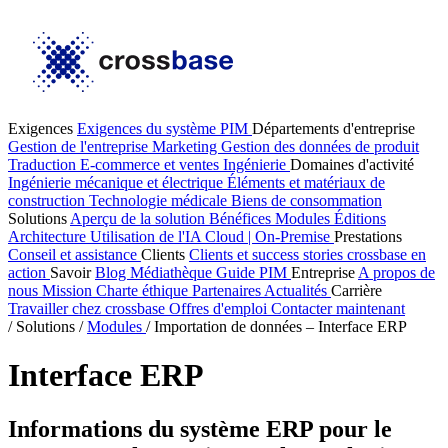
Exigences
Exigences du système PIM
Départements d'entreprise
Gestion de l'entreprise
Marketing
Gestion des données de produit
Traduction
E-commerce et ventes
Ingénierie
Domaines d'activité
Ingénierie mécanique et électrique
Éléments et matériaux de
construction
Technologie médicale
Biens de consommation
Solutions
Aperçu de la solution
Bénéfices
Modules
Éditions
Architecture
Utilisation de l'IA
Cloud | On-Premise
Prestations
Conseil et assistance
Clients
Clients et success stories
crossbase en
action
Savoir
Blog
Médiathèque
Guide PIM
Entreprise
A propos de
nous
Mission
Charte éthique
Partenaires
Actualités
Carrière
Travailler chez crossbase
Offres d'emploi
Contacter maintenant
/
Solutions
/
Modules
/
Importation de données – Interface ERP
Interface ERP
Informations du système ERP pour le