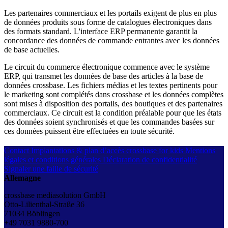
Les partenaires commerciaux et les portails exigent de plus en plus
de données produits sous forme de catalogues électroniques dans
des formats standard. L'interface ERP permanente garantit la
concordance des données de commande entrantes avec les données
de base actuelles.
Le circuit du commerce électronique commence avec le système
ERP, qui transmet les données de base des articles à la base de
données crossbase. Les fichiers médias et les textes pertinents pour
le marketing sont complétés dans crossbase et les données complètes
sont mises à disposition des portails, des boutiques et des partenaires
commerciaux. Ce circuit est la condition préalable pour que les états
des données soient synchronisés et que les commandes basées sur
ces données puissent être effectuées en toute sécurité.
Contact
Implantations & plan d’accès
crossbase for kids
Mentions
légales et conditions générales
Déclaration de confidentialité
Signaler une faille de sécurité
Allemagne
crossbase mediasolution GmbH
Otto-Lilienthal-Straße 36
71034 Böblingen
+49 7031 9880-700