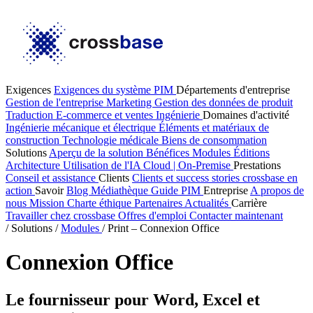
Exigences
Exigences du système PIM
Départements d'entreprise
Gestion de l'entreprise
Marketing
Gestion des données de produit
Traduction
E-commerce et ventes
Ingénierie
Domaines d'activité
Ingénierie mécanique et électrique
Éléments et matériaux de
construction
Technologie médicale
Biens de consommation
Solutions
Aperçu de la solution
Bénéfices
Modules
Éditions
Architecture
Utilisation de l'IA
Cloud | On-Premise
Prestations
Conseil et assistance
Clients
Clients et success stories
crossbase en
action
Savoir
Blog
Médiathèque
Guide PIM
Entreprise
A propos de
nous
Mission
Charte éthique
Partenaires
Actualités
Carrière
Travailler chez crossbase
Offres d'emploi
Contacter maintenant
/
Solutions
/
Modules
/
Print – Connexion Office
Connexion Office
Le fournisseur pour Word, Excel et