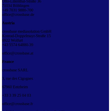
Otto-Lilienthal-Straße 36
71034 Böblingen
+49 7031 9880-700
office@crossbase.de
Austria
crossbase mediasolution GmbH
Konrad-Doppelmayr-Straße 15
6922 Wolfurt
+43 5574 64880-39
office@crossbase.at
France
crossbase SARL
3, rue des Cigognes
67960 Entzheim
+33
3
39
25
04
03
office@crossbase.fr