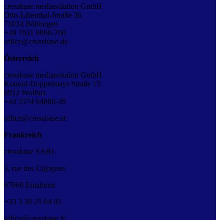
crossbase mediasolution GmbH
Otto-Lilienthal-Straße 36
71034 Böblingen
+49 7031 9880-700
office@crossbase.de
Österreich
crossbase mediasolution GmbH
Konrad-Doppelmayr-Straße 15
6922 Wolfurt
+43 5574 64880-39
office@crossbase.at
Frankreich
crossbase SARL
3, rue des Cigognes
67960 Entzheim
+33
3
39
25
04
03
office@crossbase.fr