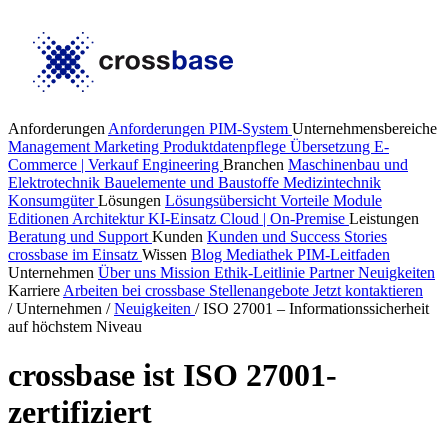
Anforderungen
Anforderungen PIM-System
Unternehmensbereiche
Management
Marketing
Produktdatenpflege
Übersetzung
E-
Commerce | Verkauf
Engineering
Branchen
Maschinenbau und
Elektrotechnik
Bauelemente und Baustoffe
Medizintechnik
Konsumgüter
Lösungen
Lösungsübersicht
Vorteile
Module
Editionen
Architektur
KI-Einsatz
Cloud | On-Premise
Leistungen
Beratung und Support
Kunden
Kunden und Success Stories
crossbase im Einsatz
Wissen
Blog
Mediathek
PIM-Leitfaden
Unternehmen
Über uns
Mission
Ethik-Leitlinie
Partner
Neuigkeiten
Karriere
Arbeiten bei crossbase
Stellenangebote
Jetzt kontaktieren
/
Unternehmen
/
Neuigkeiten
/
ISO 27001 – Informationssicherheit
auf höchstem Niveau
crossbase ist ISO 27001-
zertifiziert