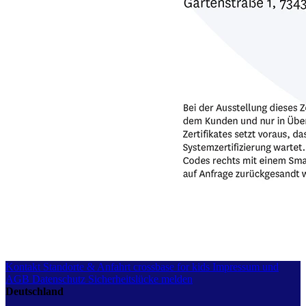
Kontakt
Standorte & Anfahrt
crossbase for kids
Impressum und
AGB
Datenschutz
Sicherheitslücke melden
Deutschland