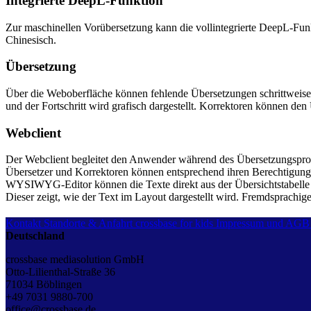
Integrierte DeepL-Funktion
Zur maschinellen Vorübersetzung kann die vollintegrierte DeepL-Funk
Chinesisch.
Übersetzung
Über die Weboberfläche können fehlende Übersetzungen schrittweise
und der Fortschritt wird grafisch dargestellt. Korrektoren können d
Webclient
Der Webclient begleitet den Anwender während des Übersetzungsprozess
Übersetzer und Korrektoren können entsprechend ihren Berechtigungen 
WYSIWYG-Editor können die Texte direkt aus der Übersichtstabelle he
Dieser zeigt, wie der Text im Layout dargestellt wird. Fremdsprachig
Kontakt
Standorte & Anfahrt
crossbase for kids
Impressum und AGB
Deutschland
crossbase mediasolution GmbH
Otto-Lilienthal-Straße 36
71034 Böblingen
+49 7031 9880-700
office@crossbase.de