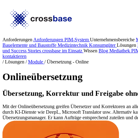
Anforderungen
Anforderungen PIM-System
Unternehmensbereiche
Bauelemente und Baustoffe
Medizintechnik
Konsumgüter
Lösungen
und Success Stories
crossbase im Einsatz
Wissen
Blog
Mediathek
PI
kontaktieren
/
Lösungen
/
Module
/
Übersetzung - Online
Onlineübersetzung
Übersetzung, Korrektur und Freigabe oh
Mit der Onlineübersetzung greifen Übersetzer und Korrektoren an all
durch KI-Dienste wie DeepL, Microsoft Translator usw. Alternativ k
Übersetzungsmanager. Er kann Aufträge entsprechend zuteilen und den