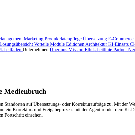
Management
Marketing
Produktdatenpflege
Übersetzung
E-Commerce 
Lösungsübersicht
Vorteile
Module
Editionen
Architektur
KI-Einsatz
Cl
M-Leitfaden
Unternehmen
Über uns
Mission
Ethik-Leitlinie
Partner
Neu
ne Medienbruch
en Standorten auf Übersetzungs- oder Korrekturaufträge zu. Mit der We
ann ein Korrektur- und Freigabeprozess mit der Agentur oder dem KI-Di
 Fortschritt einsehen.