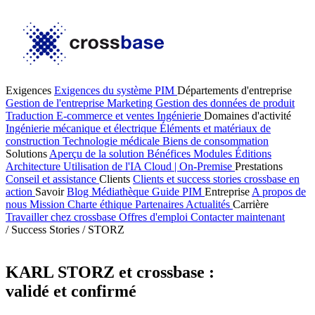
Exigences
Exigences du système PIM
Départements d'entreprise
Gestion de l'entreprise
Marketing
Gestion des données de produit
Traduction
E-commerce et ventes
Ingénierie
Domaines d'activité
Ingénierie mécanique et électrique
Éléments et matériaux de
construction
Technologie médicale
Biens de consommation
Solutions
Aperçu de la solution
Bénéfices
Modules
Éditions
Architecture
Utilisation de l'IA
Cloud | On-Premise
Prestations
Conseil et assistance
Clients
Clients et success stories
crossbase en
action
Savoir
Blog
Médiathèque
Guide PIM
Entreprise
A propos de
nous
Mission
Charte éthique
Partenaires
Actualités
Carrière
Travailler chez crossbase
Offres d'emploi
Contacter maintenant
/
Success Stories
/
STORZ
KARL STORZ et crossbase :
validé et confirmé