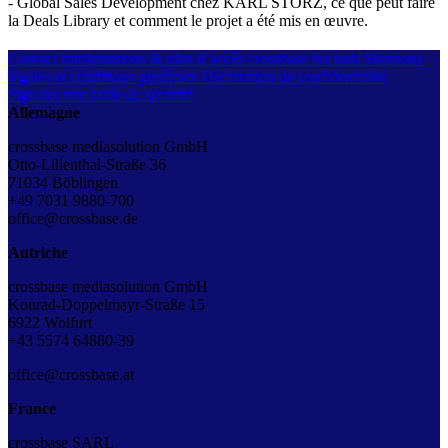
- Global Sales Development chez KARL STORZ, ce que peut faire
la Deals Library et comment le projet a été mis en œuvre.
Contact
Implantations & plan d’accès
crossbase for kids
Mentions
légales et conditions générales
Déclaration de confidentialité
Signaler une faille de sécurité
Allemagne
crossbase mediasolution GmbH
Otto-Lilienthal-Straße 36
71034 Böblingen
+49 7031 9880-700
office@crossbase.de
Autriche
crossbase mediasolution GmbH
Konrad-Doppelmayr-Straße 15
6922 Wolfurt
+43
5574 64880-39
office@crossbase.at
France
crossbase SARL