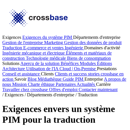
Exigences
Exigences du système PIM
Départements d'entreprise
Gestion de l'entreprise
Marketing
Gestion des données de produit
Traduction
E-commerce et ventes
Ingénierie
Domaines d'activité
Ingénierie mécanique et électrique
Éléments et matériaux de
construction
Technologie médicale
Biens de consommation
Solutions
Aperçu de la solution
Bénéfices
Modules
Éditions
Architecture
Utilisation de l'IA
Cloud | On-Premise
Prestations
Conseil et assistance
Clients
Clients et success stories
crossbase en
action
Savoir
Blog
Médiathèque
Guide PIM
Entreprise
A propos de
nous
Mission
Charte éthique
Partenaires
Actualités
Carrière
Travailler chez crossbase
Offres d'emploi
Contacter maintenant
/
Exigences
/
Départements d'entreprise
/
Traduction
Exigences envers un système
PIM pour la traduction