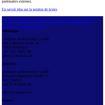
partenaires externes.
En savoir plus sur la gestion de textes
Contact
Implantations & plan d’accès
crossbase for kids
Mentions
légales et conditions générales
Déclaration de confidentialité
Signaler une faille de sécurité
Allemagne
crossbase mediasolution GmbH
Otto-Lilienthal-Straße 36
71034 Böblingen
+49 7031 9880-700
office@crossbase.de
Autriche
crossbase mediasolution GmbH
Konrad-Doppelmayr-Straße 15
6922 Wolfurt
+43
5574 64880-39
office@crossbase.at
France