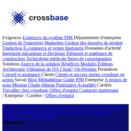
Exigences
Exigences du système PIM
Départements d'entreprise
Gestion de l'entreprise
Marketing
Gestion des données de produit
Traduction
E-commerce et ventes
Ingénierie
Domaines d'activité
Ingénierie mécanique et électrique
Éléments et matériaux de
construction
Technologie médicale
Biens de consommation
Solutions
Aperçu de la solution
Bénéfices
Modules
Éditions
Architecture
Utilisation de l'IA
Cloud | On-Premise
Prestations
Conseil et assistance
Clients
Clients et success stories
crossbase en
action
Savoir
Blog
Médiathèque
Guide PIM
Entreprise
A propos de
nous
Mission
Charte éthique
Partenaires
Actualités
Carrière
Travailler chez crossbase
Offres d'emploi
Contacter maintenant
/
Entreprise
/
Carrière
/
Offres d'emploi
Contact
Implantations & plan d’accès
crossbase for kids
Mentions
légales et conditions générales
Déclaration de confidentialité
Signaler une faille de sécurité
Allemagne