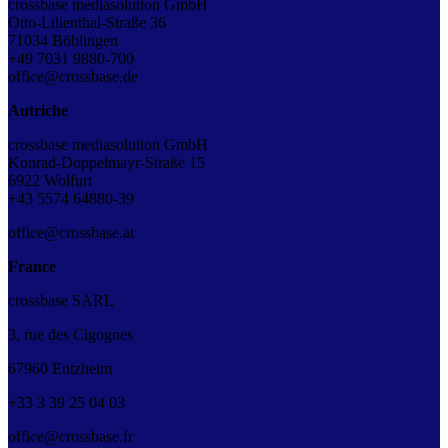
crossbase mediasolution GmbH
Otto-Lilienthal-Straße 36
71034 Böblingen
+49 7031 9880-700
office@crossbase.de
Autriche
crossbase mediasolution GmbH
Konrad-Doppelmayr-Straße 15
6922 Wolfurt
+43
5574 64880-39
office@crossbase.at
France
crossbase SARL
3, rue des Cigognes
67960 Entzheim
+33
3
39
25
04
03
office@crossbase.fr