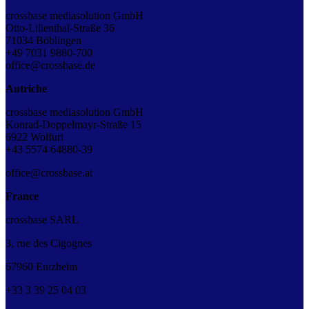
crossbase mediasolution GmbH
Otto-Lilienthal-Straße 36
71034 Böblingen
+49 7031 9880-700
office@crossbase.de
Autriche
crossbase mediasolution GmbH
Konrad-Doppelmayr-Straße 15
6922 Wolfurt
+43
5574 64880-39
office@crossbase.at
France
crossbase SARL
3, rue des Cigognes
67960 Entzheim
+33
3
39
25
04
03