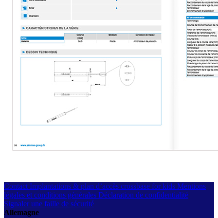
Contact
Implantations & plan d’accès
crossbase for kids
Mentions
légales et conditions générales
Déclaration de confidentialité
Signaler une faille de sécurité
Allemagne