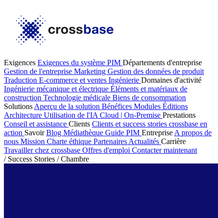
Exigences
Exigences du système PIM
Départements d'entreprise
Gestion de l'entreprise
Marketing
Gestion des données de produit
Traduction
E-commerce et ventes
Ingénierie
Domaines d'activité
Ingénierie mécanique et électrique
Éléments et matériaux de
construction
Technologie médicale
Biens de consommation
Solutions
Aperçu de la solution
Bénéfices
Modules
Éditions
Architecture
Utilisation de l'IA
Cloud | On-Premise
Prestations
Conseil et assistance
Clients
Clients et success stories
crossbase en
action
Savoir
Blog
Médiathèque
Guide PIM
Entreprise
A propos de
nous
Mission
Charte éthique
Partenaires
Actualités
Carrière
Travailler chez crossbase
Offres d'emploi
Contacter maintenant
/
Success Stories
/
Chambre