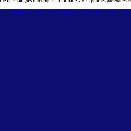
 sortie de catalogues numériques au format BMEcat pour les partenaires
les et conditions générales
Déclaration de confidentialité
Signaler une f