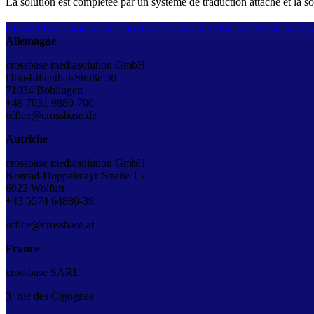
La solution est complétée par un système de traduction attaché et la
Contact
Implantations & plan d’accès
crossbase for kids
Mentions léga
Allemagne
crossbase mediasolution GmbH
Otto-Lilienthal-Straße 36
71034 Böblingen
+49 7031 9880-700
office@crossbase.de
Autriche
crossbase mediasolution GmbH
Konrad-Doppelmayr-Straße 15
6922 Wolfurt
+43
5574 64880-39
office@crossbase.at
France
crossbase SARL
3, rue des Cigognes