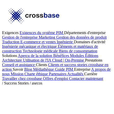
Exigences
Exigences du système PIM
Départements d'entreprise
Gestion de l'entreprise
Marketing
Gestion des données de produit
Traduction
E-commerce et ventes
Ingénierie
Domaines d'activité
Ingénierie mécanique et électrique
Éléments et matériaux de
construction
Technologie médicale
Biens de consommation
Solutions
Aperçu de la solution
Bénéfices
Modules
Éditions
Architecture
Utilisation de l'IA
Cloud | On-Premise
Prestations
Conseil et assistance
Clients
Clients et success stories
crossbase en
action
Savoir
Blog
Médiathèque
Guide PIM
Entreprise
A propos de
nous
Mission
Charte éthique
Partenaires
Actualités
Carrière
Travailler chez crossbase
Offres d'emploi
Contacter maintenant
/
Success Stories
/
asecos