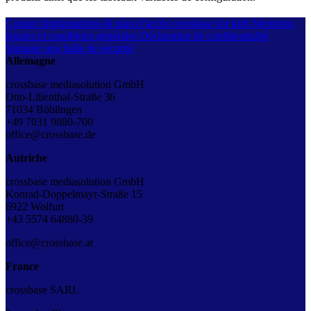
Contact
Implantations & plan d’accès
crossbase for kids
Mentions
légales et conditions générales
Déclaration de confidentialité
Signaler une faille de sécurité
Allemagne
crossbase mediasolution GmbH
Otto-Lilienthal-Straße 36
71034 Böblingen
+49 7031 9880-700
office@crossbase.de
Autriche
crossbase mediasolution GmbH
Konrad-Doppelmayr-Straße 15
6922 Wolfurt
+43
5574 64880-39
office@crossbase.at
France
crossbase SARL