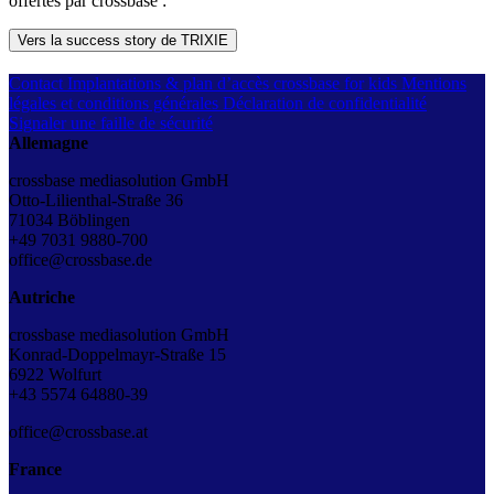
offertes par crossbase :
Vers la success story de TRIXIE
Contact
Implantations & plan d’accès
crossbase for kids
Mentions
légales et conditions générales
Déclaration de confidentialité
Signaler une faille de sécurité
Allemagne
crossbase mediasolution GmbH
Otto-Lilienthal-Straße 36
71034 Böblingen
+49 7031 9880-700
office@crossbase.de
Autriche
crossbase mediasolution GmbH
Konrad-Doppelmayr-Straße 15
6922 Wolfurt
+43
5574 64880-39
office@crossbase.at
France