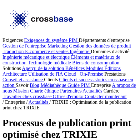
Exigences
Exigences du système PIM
Départements d'entreprise
Gestion de l'entreprise
Marketing
Gestion des données de produit
Traduction
E-commerce et ventes
Ingénierie
Domaines d'activité
Ingénierie mécanique et électrique
Éléments et matériaux de
construction
Technologie médicale
Biens de consommation
Solutions
Aperçu de la solution
Bénéfices
Modules
Éditions
Architecture
Utilisation de l'IA
Cloud | On-Premise
Prestations
Conseil et assistance
Clients
Clients et success stories
crossbase en
action
Savoir
Blog
Médiathèque
Guide PIM
Entreprise
A propos de
nous
Mission
Charte éthique
Partenaires
Actualités
Carrière
Travailler chez crossbase
Offres d'emploi
Contacter maintenant
/
Entreprise
/
Actualités
/
TRIXIE : Optimisation de la publication
print chez TRIXIE
Processus de publication print
optimisé chez TRIXIE