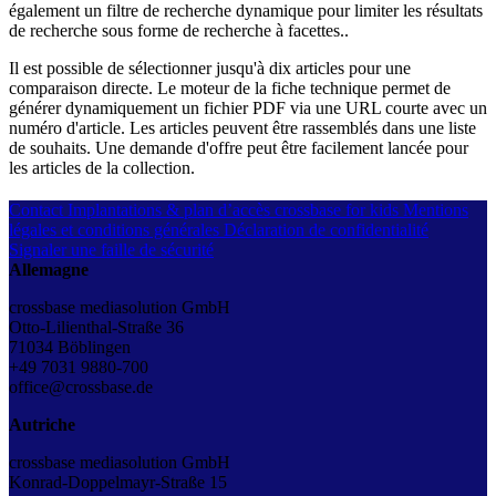
également un filtre de recherche dynamique pour limiter les résultats
de recherche sous forme de recherche à facettes..
Il est possible de sélectionner jusqu'à dix articles pour une
comparaison directe. Le moteur de la fiche technique permet de
générer dynamiquement un fichier PDF via une URL courte avec un
numéro d'article. Les articles peuvent être rassemblés dans une liste
de souhaits. Une demande d'offre peut être facilement lancée pour
les articles de la collection.
Contact
Implantations & plan d’accès
crossbase for kids
Mentions
légales et conditions générales
Déclaration de confidentialité
Signaler une faille de sécurité
Allemagne
crossbase mediasolution GmbH
Otto-Lilienthal-Straße 36
71034 Böblingen
+49 7031 9880-700
office@crossbase.de
Autriche
crossbase mediasolution GmbH
Konrad-Doppelmayr-Straße 15