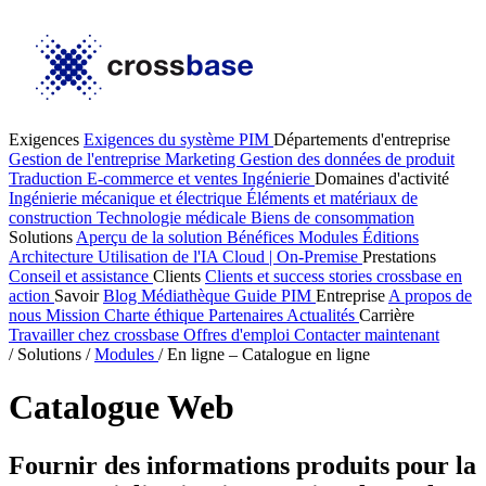
Exigences
Exigences du système PIM
Départements d'entreprise
Gestion de l'entreprise
Marketing
Gestion des données de produit
Traduction
E-commerce et ventes
Ingénierie
Domaines d'activité
Ingénierie mécanique et électrique
Éléments et matériaux de
construction
Technologie médicale
Biens de consommation
Solutions
Aperçu de la solution
Bénéfices
Modules
Éditions
Architecture
Utilisation de l'IA
Cloud | On-Premise
Prestations
Conseil et assistance
Clients
Clients et success stories
crossbase en
action
Savoir
Blog
Médiathèque
Guide PIM
Entreprise
A propos de
nous
Mission
Charte éthique
Partenaires
Actualités
Carrière
Travailler chez crossbase
Offres d'emploi
Contacter maintenant
/
Solutions
/
Modules
/
En ligne – Catalogue en ligne
Catalogue Web
Fournir des informations produits pour la