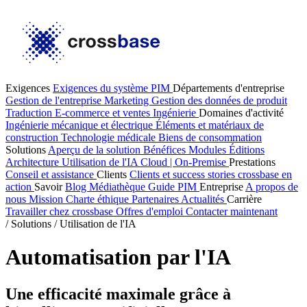
Exigences
Exigences du système PIM
Départements d'entreprise
Gestion de l'entreprise
Marketing
Gestion des données de produit
Traduction
E-commerce et ventes
Ingénierie
Domaines d'activité
Ingénierie mécanique et électrique
Éléments et matériaux de
construction
Technologie médicale
Biens de consommation
Solutions
Aperçu de la solution
Bénéfices
Modules
Éditions
Architecture
Utilisation de l'IA
Cloud | On-Premise
Prestations
Conseil et assistance
Clients
Clients et success stories
crossbase en
action
Savoir
Blog
Médiathèque
Guide PIM
Entreprise
A propos de
nous
Mission
Charte éthique
Partenaires
Actualités
Carrière
Travailler chez crossbase
Offres d'emploi
Contacter maintenant
/
Solutions
/
Utilisation de l'IA
Automatisation par l'IA
Une efficacité maximale grâce à