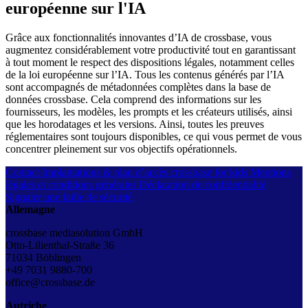
européenne sur l'IA
Grâce aux fonctionnalités innovantes d’IA de crossbase, vous
augmentez considérablement votre productivité tout en garantissant
à tout moment le respect des dispositions légales, notamment celles
de la loi européenne sur l’IA. Tous les contenus générés par l’IA
sont accompagnés de métadonnées complètes dans la base de
données crossbase. Cela comprend des informations sur les
fournisseurs, les modèles, les prompts et les créateurs utilisés, ainsi
que les horodatages et les versions. Ainsi, toutes les preuves
réglementaires sont toujours disponibles, ce qui vous permet de vous
concentrer pleinement sur vos objectifs opérationnels.
Contact
Implantations & plan d’accès
crossbase for kids
Mentions
légales et conditions générales
Déclaration de confidentialité
Signaler une faille de sécurité
Allemagne
crossbase mediasolution GmbH
Otto-Lilienthal-Straße 36
71034 Böblingen
+49 7031 9880-700
office@crossbase.de
Autriche