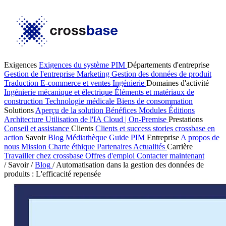
Exigences
Exigences du système PIM
Départements d'entreprise
Gestion de l'entreprise
Marketing
Gestion des données de produit
Traduction
E-commerce et ventes
Ingénierie
Domaines d'activité
Ingénierie mécanique et électrique
Éléments et matériaux de
construction
Technologie médicale
Biens de consommation
Solutions
Aperçu de la solution
Bénéfices
Modules
Éditions
Architecture
Utilisation de l'IA
Cloud | On-Premise
Prestations
Conseil et assistance
Clients
Clients et success stories
crossbase en
action
Savoir
Blog
Médiathèque
Guide PIM
Entreprise
A propos de
nous
Mission
Charte éthique
Partenaires
Actualités
Carrière
Travailler chez crossbase
Offres d'emploi
Contacter maintenant
/
Savoir
/
Blog
/
Automatisation dans la gestion des données de
produits : L'efficacité repensée