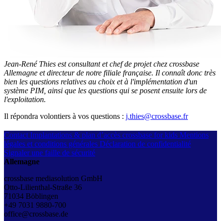
Jean-René Thies est consultant et chef de projet chez crossbase
Allemagne et directeur de notre filiale française. Il connaît donc très
bien les questions relatives au choix et à l'implémentation d'un
système PIM, ainsi que les questions qui se posent ensuite lors de
l'exploitation.
Il répondra volontiers à vos questions :
j.thies@crossbase.fr
Contact
Implantations & plan d’accès
crossbase for kids
Mentions
légales et conditions générales
Déclaration de confidentialité
Signaler une faille de sécurité
Allemagne
crossbase mediasolution GmbH
Otto-Lilienthal-Straße 36
71034 Böblingen
+49 7031 9880-700
office@crossbase.de