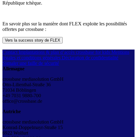
République tchèque.
En savoir plus sur la manière dont FLEX exploite les possibilités
offertes par crossbase :
Vers la success story de FLEX
Contact
Implantations & plan d’accès
crossbase for kids
Mentions
légales et conditions générales
Déclaration de confidentialité
Signaler une faille de sécurité
Allemagne
crossbase mediasolution GmbH
Otto-Lilienthal-Straße 36
71034 Böblingen
+49 7031 9880-700
office@crossbase.de
Autriche
crossbase mediasolution GmbH
Konrad-Doppelmayr-Straße 15
6922 Wolfurt