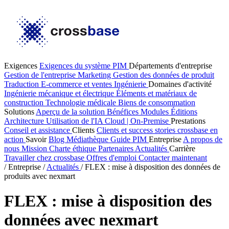
Exigences
Exigences du système PIM
Départements d'entreprise
Gestion de l'entreprise
Marketing
Gestion des données de produit
Traduction
E-commerce et ventes
Ingénierie
Domaines d'activité
Ingénierie mécanique et électrique
Éléments et matériaux de
construction
Technologie médicale
Biens de consommation
Solutions
Aperçu de la solution
Bénéfices
Modules
Éditions
Architecture
Utilisation de l'IA
Cloud | On-Premise
Prestations
Conseil et assistance
Clients
Clients et success stories
crossbase en
action
Savoir
Blog
Médiathèque
Guide PIM
Entreprise
A propos de
nous
Mission
Charte éthique
Partenaires
Actualités
Carrière
Travailler chez crossbase
Offres d'emploi
Contacter maintenant
/
Entreprise
/
Actualités
/
FLEX : mise à disposition des données de
produits avec nexmart
FLEX : mise à disposition des
données avec nexmart