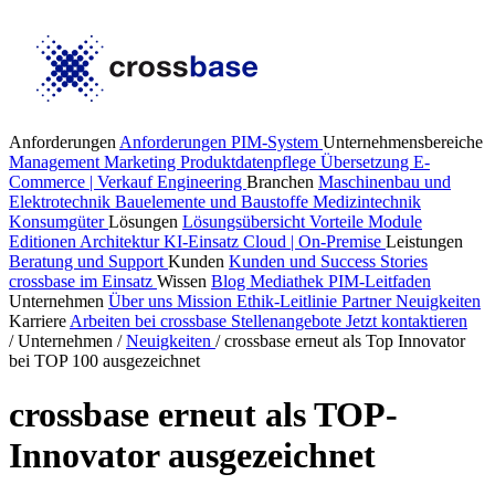
Anforderungen
Anforderungen PIM-System
Unternehmensbereiche
Management
Marketing
Produktdatenpflege
Übersetzung
E-
Commerce | Verkauf
Engineering
Branchen
Maschinenbau und
Elektrotechnik
Bauelemente und Baustoffe
Medizintechnik
Konsumgüter
Lösungen
Lösungsübersicht
Vorteile
Module
Editionen
Architektur
KI-Einsatz
Cloud | On-Premise
Leistungen
Beratung und Support
Kunden
Kunden und Success Stories
crossbase im Einsatz
Wissen
Blog
Mediathek
PIM-Leitfaden
Unternehmen
Über uns
Mission
Ethik-Leitlinie
Partner
Neuigkeiten
Karriere
Arbeiten bei crossbase
Stellenangebote
Jetzt kontaktieren
/
Unternehmen
/
Neuigkeiten
/
crossbase erneut als Top Innovator
bei TOP 100 ausgezeichnet
crossbase erneut als TOP-
Innovator ausgezeichnet