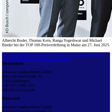
Albrecht Bosler, Thomas Kern, Ranga Yogeshwar und Michael
Binder bei der TOP 100-Preisverleihung in Mainz am 27. Juni 2025.
Kontakt
Standorte & Anfahrt
crossbase for kids
Impressum und
AGB
Datenschutz
Sicherheitslücke melden
Deutschland
crossbase mediasolution GmbH
Otto-Lilienthal-Straße 36
71034 Böblingen
+49 7031 9880-700
office@crossbase.de
Österreich
crossbase mediasolution GmbH
Konrad-Doppelmayr-Straße 15