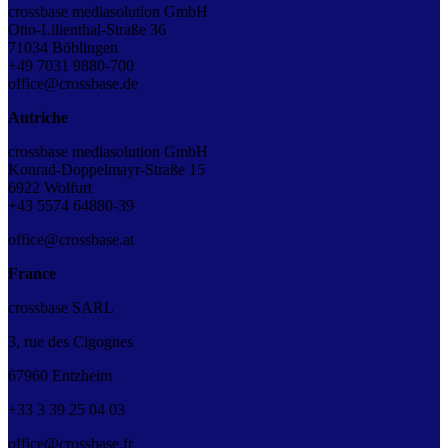
crossbase mediasolution GmbH
Otto-Lilienthal-Straße 36
71034 Böblingen
+49 7031 9880-700
office@crossbase.de
Autriche
crossbase mediasolution GmbH
Konrad-Doppelmayr-Straße 15
6922 Wolfurt
+43
5574 64880-39
office@crossbase.at
France
crossbase SARL
3, rue des Cigognes
67960 Entzheim
+33
3
39
25
04
03
office@crossbase.fr