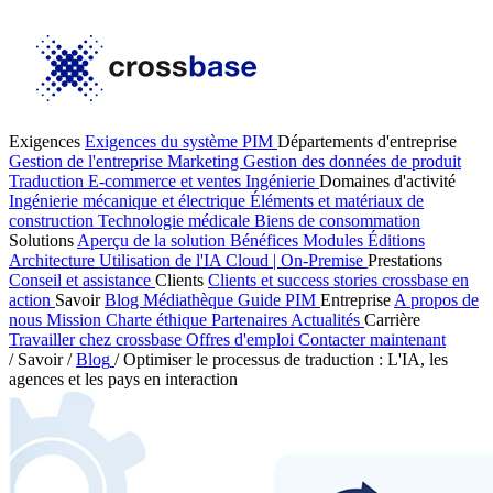
Exigences
Exigences du système PIM
Départements d'entreprise
Gestion de l'entreprise
Marketing
Gestion des données de produit
Traduction
E-commerce et ventes
Ingénierie
Domaines d'activité
Ingénierie mécanique et électrique
Éléments et matériaux de
construction
Technologie médicale
Biens de consommation
Solutions
Aperçu de la solution
Bénéfices
Modules
Éditions
Architecture
Utilisation de l'IA
Cloud | On-Premise
Prestations
Conseil et assistance
Clients
Clients et success stories
crossbase en
action
Savoir
Blog
Médiathèque
Guide PIM
Entreprise
A propos de
nous
Mission
Charte éthique
Partenaires
Actualités
Carrière
Travailler chez crossbase
Offres d'emploi
Contacter maintenant
/
Savoir
/
Blog
/
Optimiser le processus de traduction : L'IA, les
agences et les pays en interaction