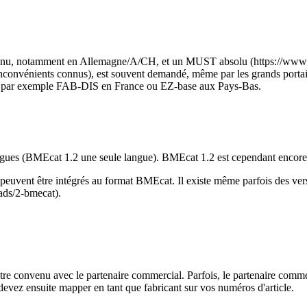
connu, notamment en Allemagne/A/CH, et un MUST absolu (https://ww
 inconvénients connus), est souvent demandé, même par les grands portai
nus, par exemple FAB-DIS en France ou EZ-base aux Pays-Bas.
angues (BMEcat 1.2 une seule langue). BMEcat 1.2 est cependant encore
ci peuvent être intégrés au format BMEcat. Il existe même parfois des
ads/2-bmecat).
 être convenu avec le partenaire commercial. Parfois, le partenaire comm
evez ensuite mapper en tant que fabricant sur vos numéros d'article.