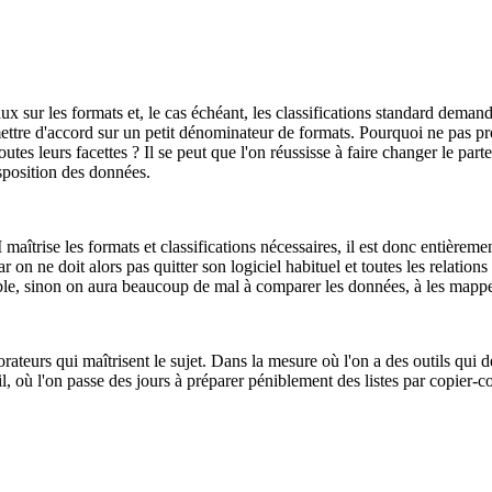
ur les formats et, le cas échéant, les classifications standard demandé
 se mettre d'accord sur un petit dénominateur de formats. Pourquoi ne p
tes leurs facettes ? Il se peut que l'on réussisse à faire changer le part
sposition des données.
trise les formats et classifications nécessaires, il est donc entièrement i
on ne doit alors pas quitter son logiciel habituel et toutes les relations 
ible, sinon on aura beaucoup de mal à comparer les données, à les mapper,
ateurs qui maîtrisent le sujet. Dans la mesure où l'on a des outils qui d
il, où l'on passe des jours à préparer péniblement des listes par copier-c