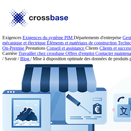
Exigences
Exigences du système PIM
Départements d'entreprise
Gest
mécanique et électrique
Éléments et matériaux de construction
Techno
On-Premise
Prestations
Conseil et assistance
Clients
Clients et succes
Carrière
Travailler chez crossbase
Offres d'emploi
Contacter maintena
/
Savoir
/
Blog
/
Mise à disposition optimale des données de produits 