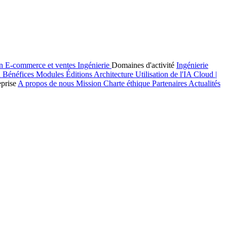
on
E-commerce et ventes
Ingénierie
Domaines d'activité
Ingénierie
n
Bénéfices
Modules
Éditions
Architecture
Utilisation de l'IA
Cloud |
eprise
A propos de nous
Mission
Charte éthique
Partenaires
Actualités