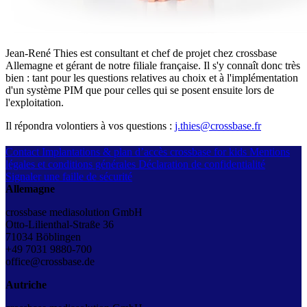
Jean-René Thies est consultant et chef de projet chez crossbase
Allemagne et gérant de notre filiale française. Il s'y connaît donc très
bien : tant pour les questions relatives au choix et à l'implémentation
d'un système PIM que pour celles qui se posent ensuite lors de
l'exploitation.
Il répondra volontiers à vos questions :
j.thies@crossbase.fr
Contact
Implantations & plan d’accès
crossbase for kids
Mentions
légales et conditions générales
Déclaration de confidentialité
Signaler une faille de sécurité
Allemagne
crossbase mediasolution GmbH
Otto-Lilienthal-Straße 36
71034 Böblingen
+49 7031 9880-700
office@crossbase.de
Autriche