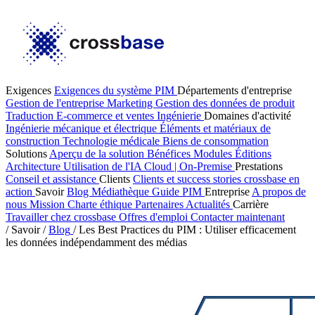
Exigences
Exigences du système PIM
Départements d'entreprise
Gestion de l'entreprise
Marketing
Gestion des données de produit
Traduction
E-commerce et ventes
Ingénierie
Domaines d'activité
Ingénierie mécanique et électrique
Éléments et matériaux de
construction
Technologie médicale
Biens de consommation
Solutions
Aperçu de la solution
Bénéfices
Modules
Éditions
Architecture
Utilisation de l'IA
Cloud | On-Premise
Prestations
Conseil et assistance
Clients
Clients et success stories
crossbase en
action
Savoir
Blog
Médiathèque
Guide PIM
Entreprise
A propos de
nous
Mission
Charte éthique
Partenaires
Actualités
Carrière
Travailler chez crossbase
Offres d'emploi
Contacter maintenant
/
Savoir
/
Blog
/
Les Best Practices du PIM : Utiliser efficacement
les données indépendamment des médias