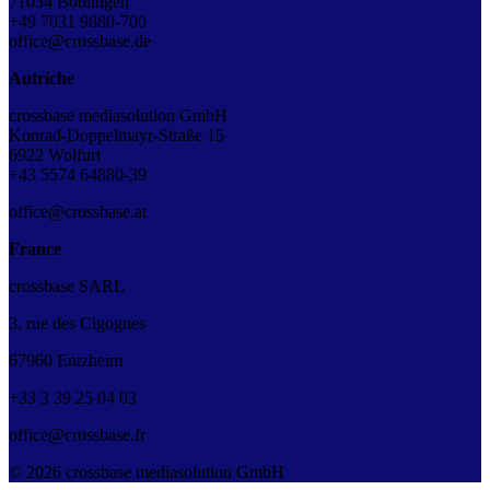
71034 Böblingen
+49 7031 9880-700
office@crossbase.de
Autriche
crossbase mediasolution GmbH
Konrad-Doppelmayr-Straße 15
6922 Wolfurt
+43
5574 64880-39
office@crossbase.at
France
crossbase SARL
3, rue des Cigognes
67960 Entzheim
+33
3
39
25
04
03
office@crossbase.fr
© 2026 crossbase mediasolution GmbH