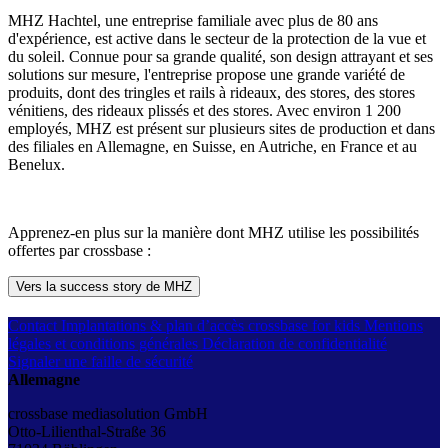
MHZ Hachtel, une entreprise familiale avec plus de 80 ans
d'expérience, est active dans le secteur de la protection de la vue et
du soleil. Connue pour sa grande qualité, son design attrayant et ses
solutions sur mesure, l'entreprise propose une grande variété de
produits, dont des tringles et rails à rideaux, des stores, des stores
vénitiens, des rideaux plissés et des stores. Avec environ 1 200
employés, MHZ est présent sur plusieurs sites de production et dans
des filiales en Allemagne, en Suisse, en Autriche, en France et au
Benelux.
Apprenez-en plus sur la manière dont MHZ utilise les possibilités
offertes par crossbase :
Vers la success story de MHZ
Contact
Implantations & plan d’accès
crossbase for kids
Mentions
légales et conditions générales
Déclaration de confidentialité
Signaler une faille de sécurité
Allemagne
crossbase mediasolution GmbH
Otto-Lilienthal-Straße 36