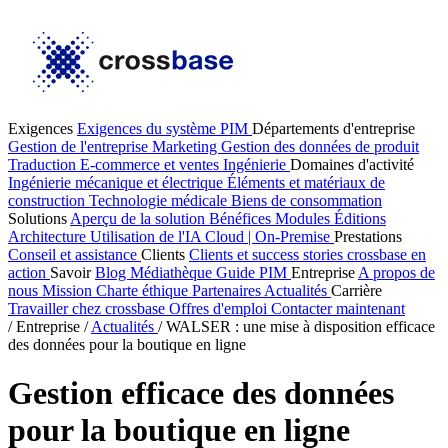
Exigences
Exigences du système PIM
Départements d'entreprise
Gestion de l'entreprise
Marketing
Gestion des données de produit
Traduction
E-commerce et ventes
Ingénierie
Domaines d'activité
Ingénierie mécanique et électrique
Éléments et matériaux de
construction
Technologie médicale
Biens de consommation
Solutions
Aperçu de la solution
Bénéfices
Modules
Éditions
Architecture
Utilisation de l'IA
Cloud | On-Premise
Prestations
Conseil et assistance
Clients
Clients et success stories
crossbase en
action
Savoir
Blog
Médiathèque
Guide PIM
Entreprise
A propos de
nous
Mission
Charte éthique
Partenaires
Actualités
Carrière
Travailler chez crossbase
Offres d'emploi
Contacter maintenant
/
Entreprise
/
Actualités
/
WALSER : une mise à disposition efficace
des données pour la boutique en ligne
Gestion efficace des données
pour la boutique en ligne