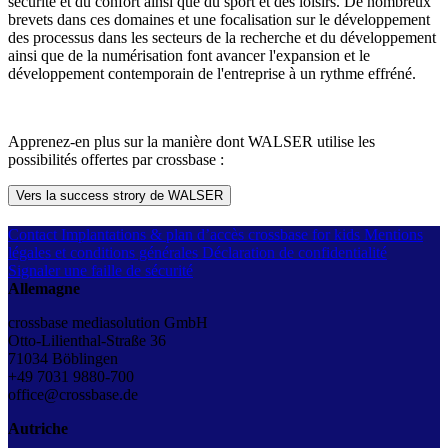
sécurité et du confort ainsi que du sport et des loisirs. De nombreux
brevets dans ces domaines et une focalisation sur le développement
des processus dans les secteurs de la recherche et du développement
ainsi que de la numérisation font avancer l'expansion et le
développement contemporain de l'entreprise à un rythme effréné.
Apprenez-en plus sur la manière dont WALSER utilise les
possibilités offertes par crossbase :
Vers la success strory de WALSER
Contact
Implantations & plan d’accès
crossbase for kids
Mentions
légales et conditions générales
Déclaration de confidentialité
Signaler une faille de sécurité
Allemagne
crossbase mediasolution GmbH
Otto-Lilienthal-Straße 36
71034 Böblingen
+49 7031 9880-700
office@crossbase.de
Autriche