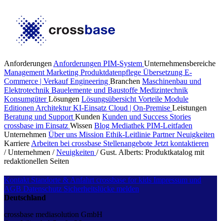
Anforderungen
Anforderungen PIM-System
Unternehmensbereiche
Management
Marketing
Produktdatenpflege
Übersetzung
E-
Commerce | Verkauf
Engineering
Branchen
Maschinenbau und
Elektrotechnik
Bauelemente und Baustoffe
Medizintechnik
Konsumgüter
Lösungen
Lösungsübersicht
Vorteile
Module
Editionen
Architektur
KI-Einsatz
Cloud | On-Premise
Leistungen
Beratung und Support
Kunden
Kunden und Success Stories
crossbase im Einsatz
Wissen
Blog
Mediathek
PIM-Leitfaden
Unternehmen
Über uns
Mission
Ethik-Leitlinie
Partner
Neuigkeiten
Karriere
Arbeiten bei crossbase
Stellenangebote
Jetzt kontaktieren
/
Unternehmen
/
Neuigkeiten
/
Gust. Alberts: Produktkatalog mit
redaktionellen Seiten
Kontakt
Standorte & Anfahrt
crossbase for kids
Impressum und
AGB
Datenschutz
Sicherheitslücke melden
Deutschland
crossbase mediasolution GmbH