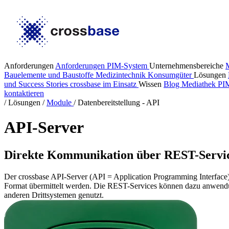
Anforderungen
Anforderungen PIM-System
Unternehmensbereiche
Bauelemente und Baustoffe
Medizintechnik
Konsumgüter
Lösungen
und Success Stories
crossbase im Einsatz
Wissen
Blog
Mediathek
PI
kontaktieren
/
Lösungen
/
Module
/
Datenbereitstellung - API
API-Server
Direkte Kommunikation über REST-Servic
Der crossbase API-Server (API = Application Programming Interface)
Format übermittelt werden. Die REST-Services können dazu anwendung
anderen Drittsystemen genutzt.