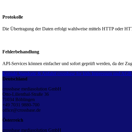
Protokolle
Die Übertragung der Daten erfolgt wahlweise mittels HTTP oder H
Fehlerbehandlung
API-Services können einfacher und sofort geprüft werden, da der Zug
Kontakt
Standorte & Anfahrt
crossbase for kids
Impressum und AGB
Deutschland
crossbase mediasolution GmbH
Otto-Lilienthal-Straße 36
71034 Böblingen
+49 7031 9880-700
office@crossbase.de
Österreich
crossbase mediasolution GmbH