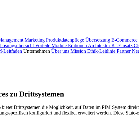
Management
Marketing
Produktdatenpflege
Übersetzung
E-Commerce 
Lösungsübersicht
Vorteile
Module
Editionen
Architektur
KI-Einsatz
Cl
M-Leitfaden
Unternehmen
Über uns
Mission
Ethik-Leitlinie
Partner
Neu
es zu Drittsystemen
 bietet Drittsystemen die Möglichkeit, auf Daten im PIM-System dire
sspezifisch konfiguriert und flexibel erweitert werden. Diese State