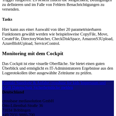
zu definieren und im Falle von Fehlern Benachrichtigungen zu
versenden.
Tasks
Hier kann aus einer Auswahl von über 20 parametrisierbaren
Funktionen gewählt werden wie beispielsweise CopyFile, Move,
CreateFile, DirectoryWatcher, CheckDiskSpace, AmazonS3Upload,
AzureBlobUpload, ServiceControl.
Monitoring mit dem Cockpit
Das Cockpit ist eine visuelle Oberfläche. Sie bietet einen guten
Überblick und ermöglicht es IT-Administratoren Ergebnisse aus den
Logprotokollen über ausgewählte Zeiträume zu prüfen.
Kontakt
Standorte & Anfahrt
crossbase for kids
Impressum und
AGB
Datenschutz
Sicherheitslücke melden
Deutschland
crossbase mediasolution GmbH
Otto-Lilienthal-Straße 36
71034 Böblingen
+49 7031 9880-700