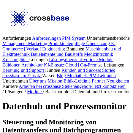
Anforderungen
Anforderungen PIM-System
Unternehmensbereiche
Management
Marketing
Produktdatenpflege
Übersetzung
E-
Commerce | Verkauf
Engineering
Branchen
Maschinenbau und
Elektrotechnik
Bauelemente und Baustoffe
Medizintechnik
Konsumgüter
Lösungen
Lösungsübersicht
Vorteile
Module
Editionen
Architektur
KI-Einsatz
Cloud | On-Premise
Leistungen
Beratung und Support
Kunden
Kunden und Success Stories
crossbase im Einsatz
Wissen
Blog
Mediathek
PIM-Leitfaden
Unternehmen
Über uns
Mission
Ethik-Leitlinie
Partner
Neuigkeiten
Karriere
Arbeiten bei crossbase
Stellenangebote
Jetzt kontaktieren
/
Lösungen
/
Module
/
Basismodule - Datenhub und Prozessmonitor
Datenhub und Prozessmonitor
Steuerung und Monitoring von
Datentransfers und Batchprogrammen