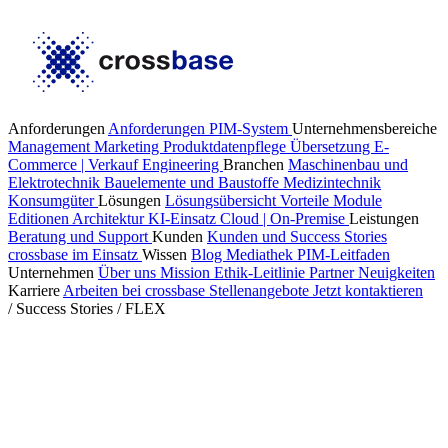
Anforderungen
Anforderungen PIM-System
Unternehmensbereiche
Management
Marketing
Produktdatenpflege
Übersetzung
E-
Commerce | Verkauf
Engineering
Branchen
Maschinenbau und
Elektrotechnik
Bauelemente und Baustoffe
Medizintechnik
Konsumgüter
Lösungen
Lösungsübersicht
Vorteile
Module
Editionen
Architektur
KI-Einsatz
Cloud | On-Premise
Leistungen
Beratung und Support
Kunden
Kunden und Success Stories
crossbase im Einsatz
Wissen
Blog
Mediathek
PIM-Leitfaden
Unternehmen
Über uns
Mission
Ethik-Leitlinie
Partner
Neuigkeiten
Karriere
Arbeiten bei crossbase
Stellenangebote
Jetzt kontaktieren
/
Success Stories
/
FLEX