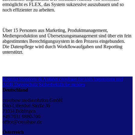
ermöglicht es FLEX, das System sukzessive auszubauen und so
noch effizienter zu arbeiten.
Über 15 Personen aus Marketing, Produktmanagement,
Medienproduktion und Übersetzungsmanagement sind über ein fein
abgestimmtes Berechtigungssystem in den Prozess eingebunden.
Die Datenpflege wird durch Workflowaufgaben und Reporting
unterstützt.
Kontakt
Standorte & Anfahrt
crossbase for kids
Impressum und
AGB
Datenschutz
Sicherheitslücke melden
Deutschland
crossbase mediasolution GmbH
Otto-Lilienthal-Straße 36
71034 Böblingen
+49 7031 9880-700
office@crossbase.de
Österreich