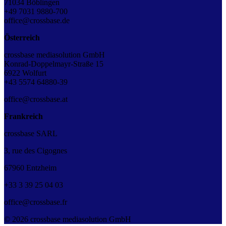
71034 Böblingen
+49 7031 9880-700
office@crossbase.de
Österreich
crossbase mediasolution GmbH
Konrad-Doppelmayr-Straße 15
6922 Wolfurt
+43 5574 64880-39
office@crossbase.at
Frankreich
crossbase SARL
3, rue des Cigognes
67960 Entzheim
+33
3
39
25
04
03
office@crossbase.fr
© 2026 crossbase mediasolution GmbH