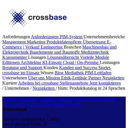
Anforderungen
Anforderungen PIM-System
Unternehmensbereiche
Management
Marketing
Produktdatenpflege
Übersetzung
E-
Commerce | Verkauf
Engineering
Branchen
Maschinenbau und
Elektrotechnik
Bauelemente und Baustoffe
Medizintechnik
Konsumgüter
Lösungen
Lösungsübersicht
Vorteile
Module
Editionen
Architektur
KI-Einsatz
Cloud | On-Premise
Leistungen
Beratung und Support
Kunden
Kunden und Success Stories
crossbase im Einsatz
Wissen
Blog
Mediathek
PIM-Leitfaden
Unternehmen
Über uns
Mission
Ethik-Leitlinie
Partner
Neuigkeiten
Karriere
Arbeiten bei crossbase
Stellenangebote
Jetzt kontaktieren
/
Unternehmen
/
Neuigkeiten
/
blum: Produktkatalog in 24 Sprachen
Kontakt
Standorte & Anfahrt
crossbase for kids
Impressum und
AGB
Datenschutz
Sicherheitslücke melden
Deutschland
crossbase mediasolution GmbH
Otto-Lilienthal-Straße 36