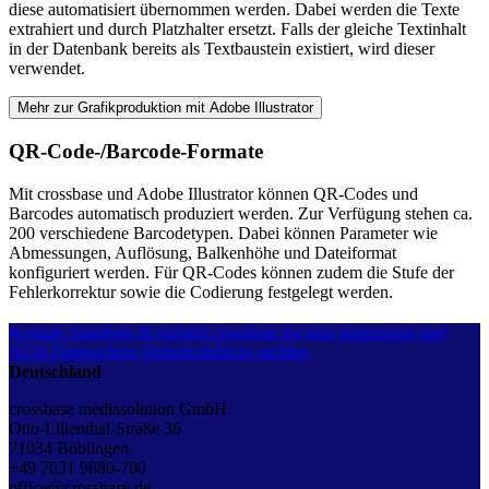
diese automatisiert übernommen werden. Dabei werden die Texte
extrahiert und durch Platzhalter ersetzt. Falls der gleiche Textinhalt
in der Datenbank bereits als Textbaustein existiert, wird dieser
verwendet.
Mehr zur Grafikproduktion mit Adobe Illustrator
QR-Code-/Barcode-Formate
Mit crossbase und Adobe Illustrator können QR-Codes und
Barcodes automatisch produziert werden. Zur Verfügung stehen ca.
200 verschiedene Barcodetypen. Dabei können Parameter wie
Abmessungen, Auflösung, Balkenhöhe und Dateiformat
konfiguriert werden. Für QR-Codes können zudem die Stufe der
Fehlerkorrektur sowie die Codierung festgelegt werden.
Kontakt
Standorte & Anfahrt
crossbase for kids
Impressum und
AGB
Datenschutz
Sicherheitslücke melden
Deutschland
crossbase mediasolution GmbH
Otto-Lilienthal-Straße 36
71034 Böblingen
+49 7031 9880-700
office@crossbase.de