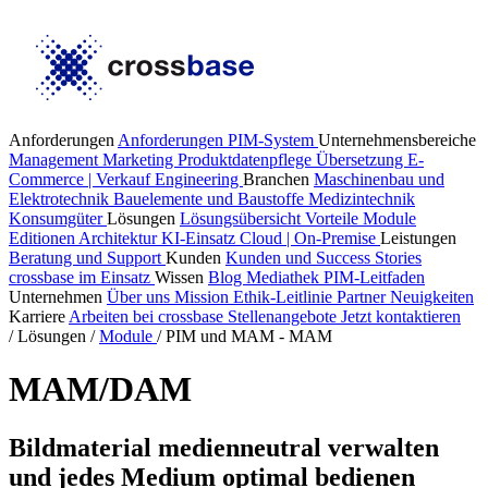
Anforderungen
Anforderungen PIM-System
Unternehmensbereiche
Management
Marketing
Produktdatenpflege
Übersetzung
E-
Commerce | Verkauf
Engineering
Branchen
Maschinenbau und
Elektrotechnik
Bauelemente und Baustoffe
Medizintechnik
Konsumgüter
Lösungen
Lösungsübersicht
Vorteile
Module
Editionen
Architektur
KI-Einsatz
Cloud | On-Premise
Leistungen
Beratung und Support
Kunden
Kunden und Success Stories
crossbase im Einsatz
Wissen
Blog
Mediathek
PIM-Leitfaden
Unternehmen
Über uns
Mission
Ethik-Leitlinie
Partner
Neuigkeiten
Karriere
Arbeiten bei crossbase
Stellenangebote
Jetzt kontaktieren
/
Lösungen
/
Module
/
PIM und MAM - MAM
MAM/DAM
Bildmaterial medienneutral verwalten
und jedes Medium optimal bedienen