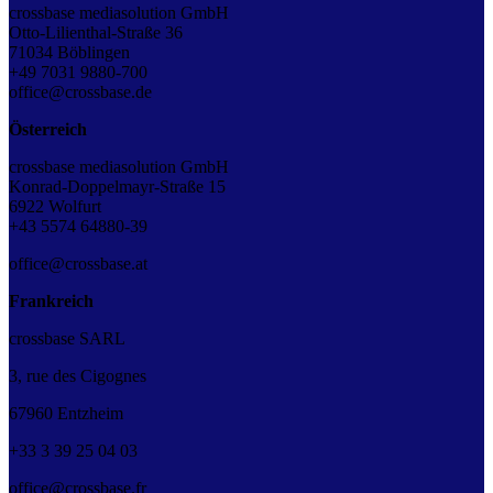
crossbase mediasolution GmbH
Otto-Lilienthal-Straße 36
71034 Böblingen
+49 7031 9880-700
office@crossbase.de
Österreich
crossbase mediasolution GmbH
Konrad-Doppelmayr-Straße 15
6922 Wolfurt
+43 5574 64880-39
office@crossbase.at
Frankreich
crossbase SARL
3, rue des Cigognes
67960 Entzheim
+33
3
39
25
04
03
office@crossbase.fr