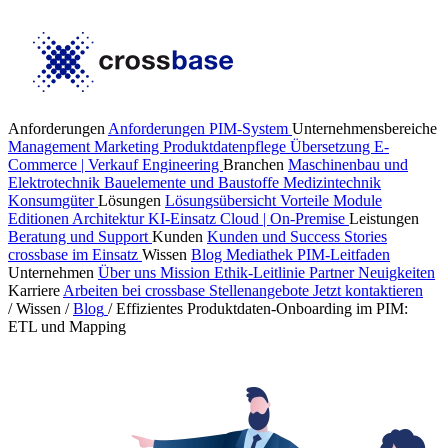
Anforderungen
Anforderungen PIM-System
Unternehmensbereiche
Management
Marketing
Produktdatenpflege
Übersetzung
E-
Commerce | Verkauf
Engineering
Branchen
Maschinenbau und
Elektrotechnik
Bauelemente und Baustoffe
Medizintechnik
Konsumgüter
Lösungen
Lösungsübersicht
Vorteile
Module
Editionen
Architektur
KI-Einsatz
Cloud | On-Premise
Leistungen
Beratung und Support
Kunden
Kunden und Success Stories
crossbase im Einsatz
Wissen
Blog
Mediathek
PIM-Leitfaden
Unternehmen
Über uns
Mission
Ethik-Leitlinie
Partner
Neuigkeiten
Karriere
Arbeiten bei crossbase
Stellenangebote
Jetzt kontaktieren
/
Wissen
/
Blog
/
Effizientes Produktdaten-Onboarding im PIM:
ETL und Mapping