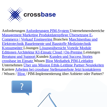
Anforderungen
Anforderungen PIM-System
Unternehmensbereiche
Management
Marketing
Produktdatenpflege
Übersetzung
E-
Commerce | Verkauf
Engineering
Branchen
Maschinenbau und
Elektrotechnik
Bauelemente und Baustoffe
Medizintechnik
Konsumgüter
Lösungen
Lösungsübersicht
Vorteile
Module
Editionen
Architektur
KI-Einsatz
Cloud | On-Premise
Leistungen
Beratung und Support
Kunden
Kunden und Success Stories
crossbase im Einsatz
Wissen
Blog
Mediathek
PIM-Leitfaden
Unternehmen
Über uns
Mission
Ethik-Leitlinie
Partner
Neuigkeiten
Karriere
Arbeiten bei crossbase
Stellenangebote
Jetzt kontaktieren
/
Wissen
/
Blog
/
PIM-Implementierung über Anbieter oder Partner?