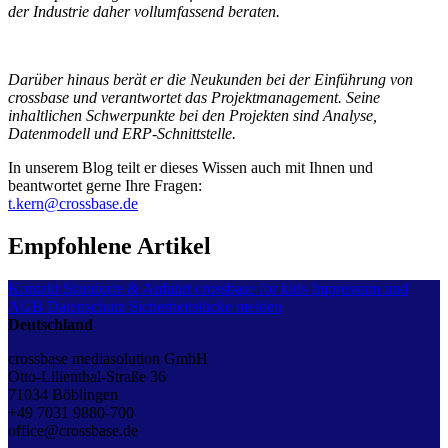
der Industrie daher vollumfassend beraten.
Darüber hinaus berät er die Neukunden bei der Einführung von
crossbase und verantwortet das Projektmanagement. Seine
inhaltlichen Schwerpunkte bei den Projekten sind Analyse,
Datenmodell und ERP-Schnittstelle.
In unserem Blog teilt er dieses Wissen auch mit Ihnen und
beantwortet gerne Ihre Fragen:
t.kern@crossbase.de
Empfohlene Artikel
Kontakt
Standorte & Anfahrt
crossbase for kids
Impressum und
AGB
Datenschutz
Sicherheitslücke melden
Deutschland
crossbase mediasolution GmbH
Otto-Lilienthal-Straße 36
71034 Böblingen
+49 7031 9880-700
office@crossbase.de