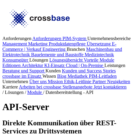
Anforderungen
Anforderungen PIM-System
Unternehmensbereiche
Management
Marketing
Produktdatenpflege
Übersetzung
E-
Commerce | Verkauf
Engineering
Branchen
Maschinenbau und
Elektrotechnik
Bauelemente und Baustoffe
Medizintechnik
Konsumgüter
Lösungen
Lösungsübersicht
Vorteile
Module
Editionen
Architektur
KI-Einsatz
Cloud | On-Premise
Leistungen
Beratung und Support
Kunden
Kunden und Success Stories
crossbase im Einsatz
Wissen
Blog
Mediathek
PIM-Leitfaden
Unternehmen
Über uns
Mission
Ethik-Leitlinie
Partner
Neuigkeiten
Karriere
Arbeiten bei crossbase
Stellenangebote
Jetzt kontaktieren
/
Lösungen
/
Module
/
Datenbereitstellung - API
API-Server
Direkte Kommunikation über REST-
Services zu Drittsystemen