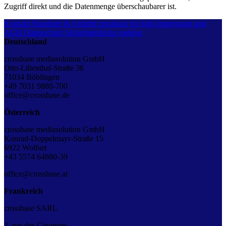
Zugriff direkt und die Datenmenge überschaubarer ist.
Kontakt
Standorte & Anfahrt
crossbase for kids
Impressum und
AGB
Datenschutz
Sicherheitslücke melden
Deutschland
crossbase mediasolution GmbH
Otto-Lilienthal-Straße 36
71034 Böblingen
+49 7031 9880-700
office@crossbase.de
Österreich
crossbase mediasolution GmbH
Konrad-Doppelmayr-Straße 15
6922 Wolfurt
+43 5574 64880-39
office@crossbase.at
Frankreich
crossbase SARL
3, rue des Cigognes