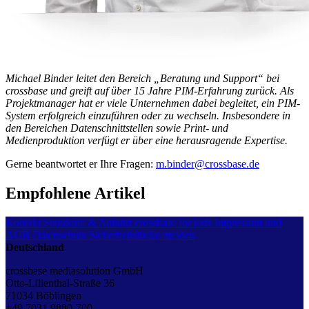
Michael Binder leitet den Bereich „Beratung und Support“ bei
crossbase und greift auf über 15 Jahre PIM-Erfahrung zurück. Als
Projektmanager hat er viele Unternehmen dabei begleitet, ein PIM-
System erfolgreich einzuführen oder zu wechseln. Insbesondere in
den Bereichen Datenschnittstellen sowie Print- und
Medienproduktion verfügt er über eine herausragende Expertise.
Gerne beantwortet er Ihre Fragen:
m.binder@crossbase.de
Empfohlene Artikel
Kontakt
Standorte & Anfahrt
crossbase for kids
Impressum und
AGB
Datenschutz
Sicherheitslücke melden
Deutschland
crossbase mediasolution GmbH
Otto-Lilienthal-Straße 36
71034 Böblingen
+49 7031 9880-700