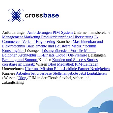
Anforderungen
Anforderungen PIM-System
Unternehmensbereiche
Management
Marketing
Produktdatenpflege
Übersetzung
E-
Commerce | Verkauf
Engineering
Branchen
Maschinenbau und
Elektrotechnik
Bauelemente und Baustoffe
Medizintechnik
Konsumgüter
Lösungen
Lösungsübersicht
Vorteile
Module
Editionen
Architektur
KI-Einsatz
Cloud | On-Premise
Leistungen
Beratung und Support
Kunden
Kunden und Success Stories
crossbase im Einsatz
Wissen
Blog
Mediathek
PIM-Leitfaden
Unternehmen
Über uns
Mission
Ethik-Leitlinie
Partner
Neuigkeiten
Karriere
Arbeiten bei crossbase
Stellenangebote
Jetzt kontaktieren
/
Wissen
/
Blog
/
PIM in der Cloud: flexibel, sicher und
zukunftsfähig