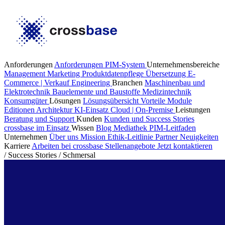
Anforderungen
Anforderungen PIM-System
Unternehmensbereiche
Management
Marketing
Produktdatenpflege
Übersetzung
E-
Commerce | Verkauf
Engineering
Branchen
Maschinenbau und
Elektrotechnik
Bauelemente und Baustoffe
Medizintechnik
Konsumgüter
Lösungen
Lösungsübersicht
Vorteile
Module
Editionen
Architektur
KI-Einsatz
Cloud | On-Premise
Leistungen
Beratung und Support
Kunden
Kunden und Success Stories
crossbase im Einsatz
Wissen
Blog
Mediathek
PIM-Leitfaden
Unternehmen
Über uns
Mission
Ethik-Leitlinie
Partner
Neuigkeiten
Karriere
Arbeiten bei crossbase
Stellenangebote
Jetzt kontaktieren
/
Success Stories
/
Schmersal