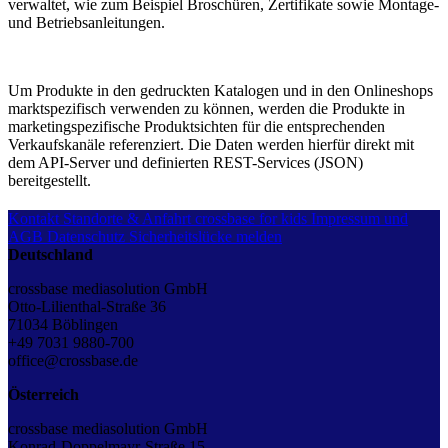
verwaltet, wie zum Beispiel Broschüren, Zertifikate sowie Montage-
und Betriebsanleitungen.
Um Produkte in den gedruckten Katalogen und in den Onlineshops
marktspezifisch verwenden zu können, werden die Produkte in
marketingspezifische Produktsichten für die entsprechenden
Verkaufskanäle referenziert. Die Daten werden hierfür direkt mit
dem API-Server und definierten REST-Services (JSON)
bereitgestellt.
Kontakt
Standorte & Anfahrt
crossbase for kids
Impressum und
AGB
Datenschutz
Sicherheitslücke melden
Deutschland
crossbase mediasolution GmbH
Otto-Lilienthal-Straße 36
71034 Böblingen
+49 7031 9880-700
office@crossbase.de
Österreich
crossbase mediasolution GmbH
Konrad-Doppelmayr-Straße 15