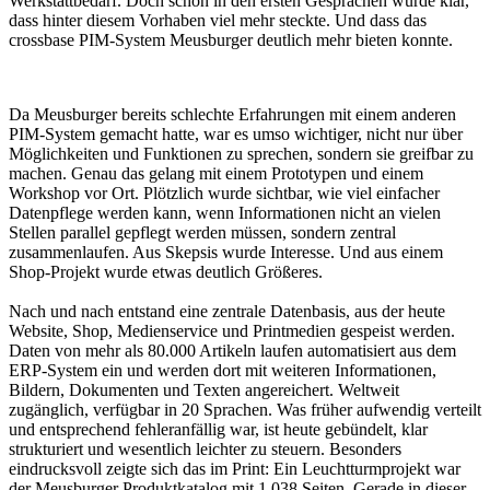
Werkstattbedarf. Doch schon in den ersten Gesprächen wurde klar,
dass hinter diesem Vorhaben viel mehr steckte. Und dass das
crossbase PIM-System Meusburger deutlich mehr bieten konnte.
Da Meusburger bereits schlechte Erfahrungen mit einem anderen
PIM-System gemacht hatte, war es umso wichtiger, nicht nur über
Möglichkeiten und Funktionen zu sprechen, sondern sie greifbar zu
machen. Genau das gelang mit einem Prototypen und einem
Workshop vor Ort. Plötzlich wurde sichtbar, wie viel einfacher
Datenpflege werden kann, wenn Informationen nicht an vielen
Stellen parallel gepflegt werden müssen, sondern zentral
zusammenlaufen. Aus Skepsis wurde Interesse. Und aus einem
Shop-Projekt wurde etwas deutlich Größeres.
Nach und nach entstand eine zentrale Datenbasis, aus der heute
Website, Shop, Medienservice und Printmedien gespeist werden.
Daten von mehr als 80.000 Artikeln laufen automatisiert aus dem
ERP-System ein und werden dort mit weiteren Informationen,
Bildern, Dokumenten und Texten angereichert. Weltweit
zugänglich, verfügbar in 20 Sprachen. Was früher aufwendig verteilt
und entsprechend fehleranfällig war, ist heute gebündelt, klar
strukturiert und wesentlich leichter zu steuern. Besonders
eindrucksvoll zeigte sich das im Print: Ein Leuchtturmprojekt war
der Meusburger Produktkatalog mit 1.038 Seiten. Gerade in dieser