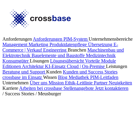
Anforderungen
Anforderungen PIM-System
Unternehmensbereiche
Management
Marketing
Produktdatenpflege
Übersetzung
E-
Commerce | Verkauf
Engineering
Branchen
Maschinenbau und
Elektrotechnik
Bauelemente und Baustoffe
Medizintechnik
Konsumgüter
Lösungen
Lösungsübersicht
Vorteile
Module
Editionen
Architektur
KI-Einsatz
Cloud | On-Premise
Leistungen
Beratung und Support
Kunden
Kunden und Success Stories
crossbase im Einsatz
Wissen
Blog
Mediathek
PIM-Leitfaden
Unternehmen
Über uns
Mission
Ethik-Leitlinie
Partner
Neuigkeiten
Karriere
Arbeiten bei crossbase
Stellenangebote
Jetzt kontaktieren
/
Success Stories
/
Meusburger