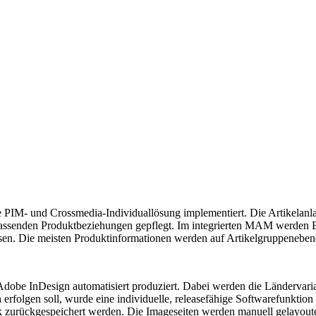
M- und Crossmedia-Individuallösung implementiert. Die Artikelanlage f
ssenden Produktbeziehungen gepflegt. Im integrierten MAM werden Bil
sen. Die meisten Produktinformationen werden auf Artikelgruppenebene
 Adobe InDesign automatisiert produziert. Dabei werden die Ländervari
h erfolgen soll, wurde eine individuelle, releasefähige Softwarefunktion
nk zurückgespeichert werden. Die Imageseiten werden manuell gelayout