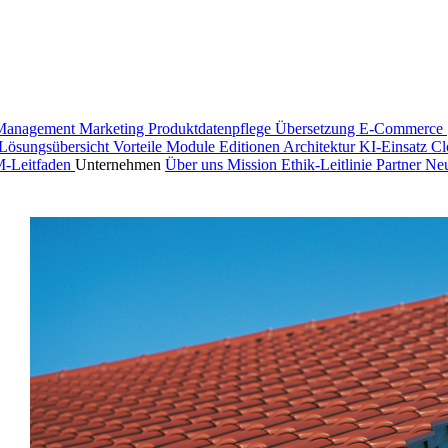
Management
Marketing
Produktdatenpflege
Übersetzung
E-Commerce 
Lösungsübersicht
Vorteile
Module
Editionen
Architektur
KI-Einsatz
Cl
M-Leitfaden
Unternehmen
Über uns
Mission
Ethik-Leitlinie
Partner
Neu