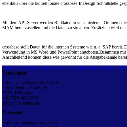
ebenfalls über die bidirektionale crossbase-InDesign-Schnittstelle gesp
Mit dem API-Server werden Bilddaten in verschiedenen Onlinemedien
MAM bereitzustellen und die Daten zu streamen. Zusätzlich wird de
crossbase stellt Daten für die internen Systeme wie u. a. SAP bere
Verwendung in MS Word und PowerPoint angeboten.Zusammen mit CAD
Anschließend können diese wie gewohnt für die Ausgabekanäle bereitg
Kontakt
Standorte & Anfahrt
crossbase for kids
Impressum und AGB
Deutschland
crossbase mediasolution GmbH
Otto-Lilienthal-Straße 36
71034 Böblingen
+49 7031 9880-700
office@crossbase.de
Österreich
crossbase mediasolution GmbH