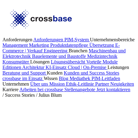
Anforderungen
Anforderungen PIM-System
Unternehmensbereiche
Management
Marketing
Produktdatenpflege
Übersetzung
E-
Commerce | Verkauf
Engineering
Branchen
Maschinenbau und
Elektrotechnik
Bauelemente und Baustoffe
Medizintechnik
Konsumgüter
Lösungen
Lösungsübersicht
Vorteile
Module
Editionen
Architektur
KI-Einsatz
Cloud | On-Premise
Leistungen
Beratung und Support
Kunden
Kunden und Success Stories
crossbase im Einsatz
Wissen
Blog
Mediathek
PIM-Leitfaden
Unternehmen
Über uns
Mission
Ethik-Leitlinie
Partner
Neuigkeiten
Karriere
Arbeiten bei crossbase
Stellenangebote
Jetzt kontaktieren
/
Success Stories
/
Julius Blum