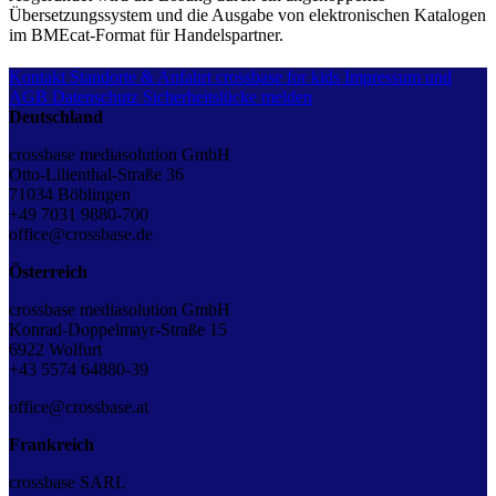
Übersetzungssystem und die Ausgabe von elektronischen Katalogen
im BMEcat-Format für Handelspartner.
Kontakt
Standorte & Anfahrt
crossbase for kids
Impressum und
AGB
Datenschutz
Sicherheitslücke melden
Deutschland
crossbase mediasolution GmbH
Otto-Lilienthal-Straße 36
71034 Böblingen
+49 7031 9880-700
office@crossbase.de
Österreich
crossbase mediasolution GmbH
Konrad-Doppelmayr-Straße 15
6922 Wolfurt
+43 5574 64880-39
office@crossbase.at
Frankreich
crossbase SARL