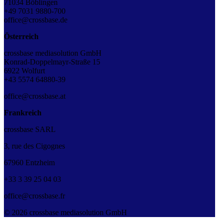
71034 Böblingen
+49 7031 9880-700
office@crossbase.de
Österreich
crossbase mediasolution GmbH
Konrad-Doppelmayr-Straße 15
6922 Wolfurt
+43 5574 64880-39
office@crossbase.at
Frankreich
crossbase SARL
3, rue des Cigognes
67960 Entzheim
+33
3
39
25
04
03
office@crossbase.fr
© 2026 crossbase mediasolution GmbH