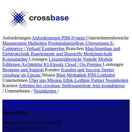
Anforderungen
Anforderungen PIM-System
Unternehmensbereiche
Management
Marketing
Produktdatenpflege
Übersetzung
E-
Commerce | Verkauf
Engineering
Branchen
Maschinenbau und
Elektrotechnik
Bauelemente und Baustoffe
Medizintechnik
Konsumgüter
Lösungen
Lösungsübersicht
Vorteile
Module
Editionen
Architektur
KI-Einsatz
Cloud | On-Premise
Leistungen
Beratung und Support
Kunden
Kunden und Success Stories
crossbase im Einsatz
Wissen
Blog
Mediathek
PIM-Leitfaden
Unternehmen
Über uns
Mission
Ethik-Leitlinie
Partner
Neuigkeiten
Karriere
Arbeiten bei crossbase
Stellenangebote
Jetzt kontaktieren
/
Unternehmen
/
Neuigkeiten
/
Kontakt
Standorte & Anfahrt
crossbase for kids
Impressum und
AGB
Datenschutz
Sicherheitslücke melden
Deutschland
crossbase mediasolution GmbH
Otto-Lilienthal-Straße 36