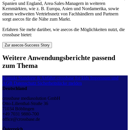
Spanien und England, Area-Sales-Managern in weiteren
Kernmärkten, wie z. B. Europa, Asien und Nordamerika, sowie
einem weltweiten Vertriebsnetz von Fachhändlern und Partnern
sorgt asecos für die Nähe zum Markt.
Erfahren Sie mehr darüber, wie asecos die Möglichkeiten nutzt, die
crossbase bietet:
Zur asecos-Success Story
Weitere Anwendungsberichte passend
zum Thema
Kontakt
Standorte & Anfahrt
crossbase for kids
Impressum und
AGB
Datenschutz
Sicherheitslücke melden
Deutschland
crossbase mediasolution GmbH
Otto-Lilienthal-Straße 36
71034 Böblingen
+49 7031 9880-700
office@crossbase.de
Österreich