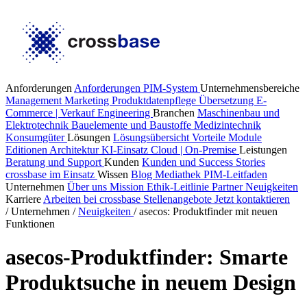
Anforderungen
Anforderungen PIM-System
Unternehmensbereiche
Management
Marketing
Produktdatenpflege
Übersetzung
E-
Commerce | Verkauf
Engineering
Branchen
Maschinenbau und
Elektrotechnik
Bauelemente und Baustoffe
Medizintechnik
Konsumgüter
Lösungen
Lösungsübersicht
Vorteile
Module
Editionen
Architektur
KI-Einsatz
Cloud | On-Premise
Leistungen
Beratung und Support
Kunden
Kunden und Success Stories
crossbase im Einsatz
Wissen
Blog
Mediathek
PIM-Leitfaden
Unternehmen
Über uns
Mission
Ethik-Leitlinie
Partner
Neuigkeiten
Karriere
Arbeiten bei crossbase
Stellenangebote
Jetzt kontaktieren
/
Unternehmen
/
Neuigkeiten
/
asecos: Produktfinder mit neuen
Funktionen
asecos-Produktfinder: Smarte
Produktsuche in neuem Design