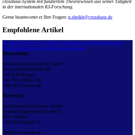
crossbase-System mit fundiertem Theoriewissen aus seiner Tätigkeit
in der internationalen KI-Forschung.
Gerne beantwortet er Ihre Fragen:
n.sheikh@crossbase.de
Empfohlene Artikel
Kontakt
Standorte & Anfahrt
crossbase for kids
Impressum und
AGB
Datenschutz
Sicherheitslücke melden
Deutschland
crossbase mediasolution GmbH
Otto-Lilienthal-Straße 36
71034 Böblingen
+49 7031 9880-700
office@crossbase.de
Österreich
crossbase mediasolution GmbH
Konrad-Doppelmayr-Straße 15
6922 Wolfurt
+43 5574 64880-39
office@crossbase.at