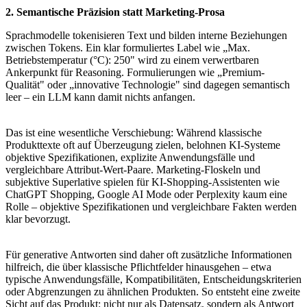
2. Semantische Präzision statt Marketing-Prosa
Sprachmodelle tokenisieren Text und bilden interne Beziehungen
zwischen Tokens. Ein klar formuliertes Label wie „Max.
Betriebstemperatur (°C): 250" wird zu einem verwertbaren
Ankerpunkt für Reasoning. Formulierungen wie „Premium-
Qualität" oder „innovative Technologie" sind dagegen semantisch
leer – ein LLM kann damit nichts anfangen.
Das ist eine wesentliche Verschiebung: Während klassische
Produkttexte oft auf Überzeugung zielen, belohnen KI-Systeme
objektive Spezifikationen, explizite Anwendungsfälle und
vergleichbare Attribut-Wert-Paare. Marketing-Floskeln und
subjektive Superlative spielen für KI-Shopping-Assistenten wie
ChatGPT Shopping, Google AI Mode oder Perplexity kaum eine
Rolle – objektive Spezifikationen und vergleichbare Fakten werden
klar bevorzugt.
Für generative Antworten sind daher oft zusätzliche Informationen
hilfreich, die über klassische Pflichtfelder hinausgehen – etwa
typische Anwendungsfälle, Kompatibilitäten, Entscheidungskriterien
oder Abgrenzungen zu ähnlichen Produkten. So entsteht eine zweite
Sicht auf das Produkt: nicht nur als Datensatz, sondern als Antwort