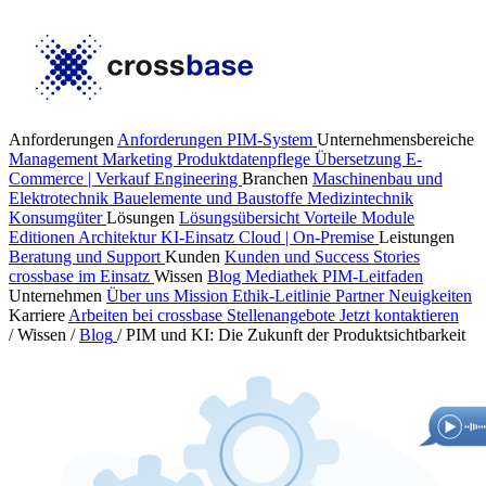
Anforderungen
Anforderungen PIM-System
Unternehmensbereiche
Management
Marketing
Produktdatenpflege
Übersetzung
E-
Commerce | Verkauf
Engineering
Branchen
Maschinenbau und
Elektrotechnik
Bauelemente und Baustoffe
Medizintechnik
Konsumgüter
Lösungen
Lösungsübersicht
Vorteile
Module
Editionen
Architektur
KI-Einsatz
Cloud | On-Premise
Leistungen
Beratung und Support
Kunden
Kunden und Success Stories
crossbase im Einsatz
Wissen
Blog
Mediathek
PIM-Leitfaden
Unternehmen
Über uns
Mission
Ethik-Leitlinie
Partner
Neuigkeiten
Karriere
Arbeiten bei crossbase
Stellenangebote
Jetzt kontaktieren
/
Wissen
/
Blog
/
PIM und KI: Die Zukunft der Produktsichtbarkeit